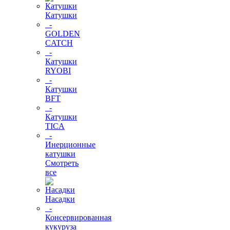
Катушки
-
GOLDEN
CATCH
-
Катушки
RYOBI
-
Катушки
BFT
-
Катушки
TICA
-
Инерционные
катушки
Смотреть
все
Насадки
-
Консервированная
кукуруза