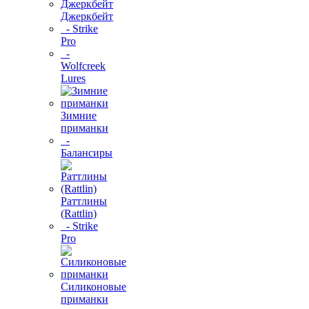
Джеркбейт
- Strike
Pro
-
Wolfcreek
Lures
Зимние
приманки
-
Балансиры
Раттлины
(Rattlin)
- Strike
Pro
Силиконовые
приманки