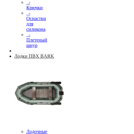
-
Крючки
-
Оснастки
для
силикона
-
Плетеный
шнур
Лодки ПВХ BARK
Лодочные