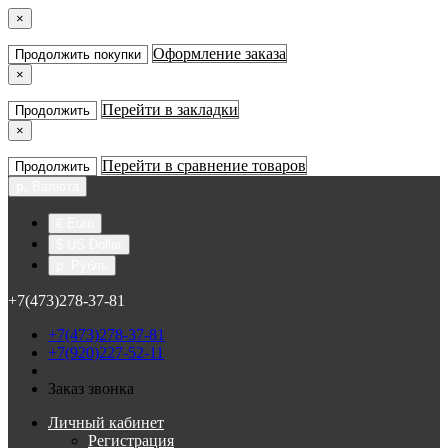
×
Оформление заказа
Продолжить покупки
×
Перейти в закладки
Продолжить
×
Перейти в сравнение товаров
Продолжить
р.
Валюта
€ Euro
$ US Dollar
р. Рубль
+7(473)278-37-81
+7(473)278-37-81
+7(920)227-52-11
Заказ звонка
Личный кабинет
Регистрация