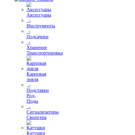
Аксессуары
-
Инструменты
-
Подсачеки
-
Хранение
Транспортировка
Карповая
ловля
-
Подставки
Род-
Поды
-
Сигнализаторы
Свингера
Катушки