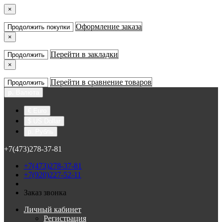
×
Оформление заказа
Продолжить покупки
×
Перейти в закладки
Продолжить
×
Перейти в сравнение товаров
Продолжить
р.
Валюта
€ Euro
$ US Dollar
р. Рубль
+7(473)278-37-81
+7(473)278-37-81
+7(920)227-52-11
Заказ звонка
Личный кабинет
Регистрация