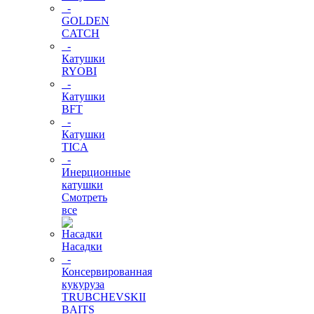
-
GOLDEN
CATCH
-
Катушки
RYOBI
-
Катушки
BFT
-
Катушки
TICA
-
Инерционные
катушки
Смотреть
все
Насадки
-
Консервированная
кукуруза
TRUBCHEVSKII
BAITS