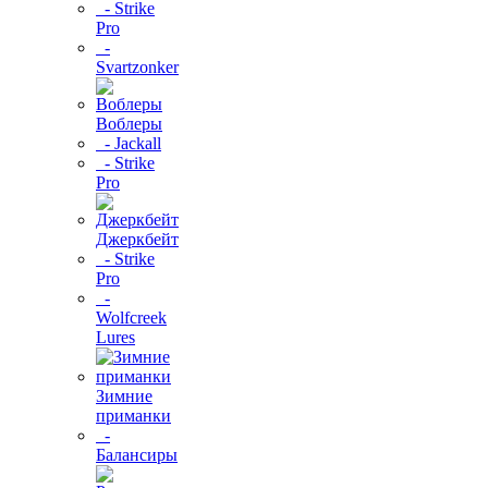
- Strike
Pro
-
Svartzonker
Воблеры
- Jackall
- Strike
Pro
Джеркбейт
- Strike
Pro
-
Wolfcreek
Lures
Зимние
приманки
-
Балансиры