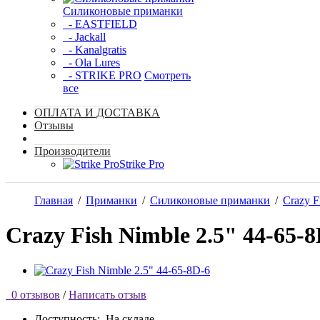
Силиконовые приманки
- EASTFIELD
- Jackall
- Kanalgratis
- Ola Lures
- STRIKE PRO
Смотреть
все
ОПЛАТА И ДОСТАВКА
Отзывы
Производители
Strike Pro
Главная
/
Приманки
/
Силиконовые приманки
/
Crazy F
Crazy Fish Nimble 2.5" 44-65-8
0 отзывов
/
Написать отзыв
Доступность:
На складе