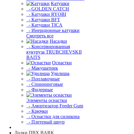
Катушки
- GOLDEN CATCH
- Катушки RYOBI
- Катушки BFT
- Катушки TICA
- Инерционные катушки
Смотреть все
Насадки
- Консервированная
кукуруза TRUBCHEVSKII
BAITS
Оснастки
- Макушатник
Удилища
- Поплавочные
- Спиннинговые
- Фидерные
Элементы оснастки
- Амортизатор Feeder Gum
- Крючки
- Оснастки для силикона
- Плетеный шнур
Лодки ПВХ BARK