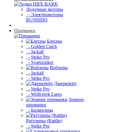
Лодочные моторы
- Электромоторы
BUSHIDO
Приманки
Блесны
- Golden Catch
- Jackall
- Strike Pro
- Svartzonker
Воблеры
- Jackall
- Strike Pro
Джеркбейт
- Strike Pro
- Wolfcreek Lures
Зимние
приманки
- Балансиры
Раттлины (Rattlin)
- Strike Pro