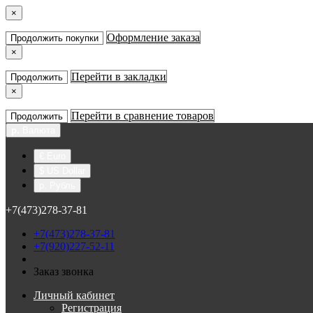
×
Оформление заказа
Продолжить покупки
×
Перейти в закладки
Продолжить
×
Перейти в сравнение товаров
Продолжить
р.
Валюта
€ Euro
$ US Dollar
р. Рубль
+7(473)278-37-81
+7(473)278-37-81
+7(920)227-52-11
Заказ звонка
Личный кабинет
Регистрация