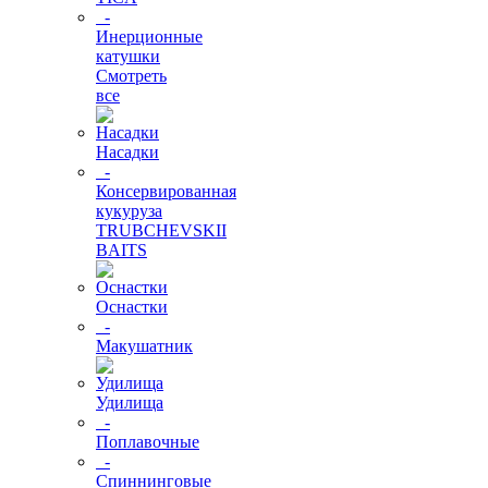
-
Инерционные
катушки
Смотреть
все
Насадки
-
Консервированная
кукуруза
TRUBCHEVSKII
BAITS
Оснастки
-
Макушатник
Удилища
-
Поплавочные
-
Спиннинговые