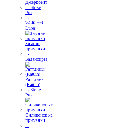
Джеркбейт
- Strike
Pro
-
Wolfcreek
Lures
Зимние
приманки
-
Балансиры
Раттлины
(Rattlin)
- Strike
Pro
Силиконовые
приманки
-