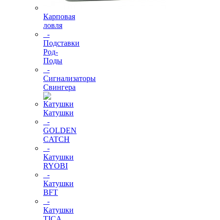
Карповая
ловля
-
Подставки
Род-
Поды
-
Сигнализаторы
Свингера
Катушки
-
GOLDEN
CATCH
-
Катушки
RYOBI
-
Катушки
BFT
-
Катушки
TICA