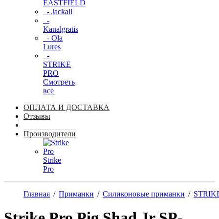
EASTFIELD
- Jackall
-
Kanalgratis
- Ola
Lures
-
STRIKE
PRO
Смотреть
все
ОПЛАТА И ДОСТАВКА
Отзывы
Производители
Strike
Pro
Главная
/
Приманки
/
Силиконовые приманки
/
STRIK
Strike Pro Pig Shad Jr SP-