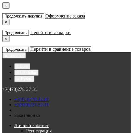
×
Оформление заказа
Продолжить покупки
×
Перейти в закладки
Продолжить
×
Перейти в сравнение товаров
Продолжить
р.
Валюта
€ Euro
$ US Dollar
р. Рубль
+7(473)278-37-81
+7(473)278-37-81
+7(920)227-52-11
Заказ звонка
Личный кабинет
Регистрация