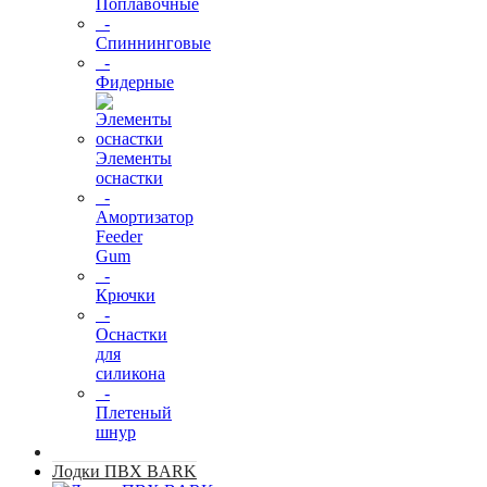
Поплавочные
-
Спиннинговые
-
Фидерные
Элементы
оснастки
-
Амортизатор
Feeder
Gum
-
Крючки
-
Оснастки
для
силикона
-
Плетеный
шнур
Лодки ПВХ BARK