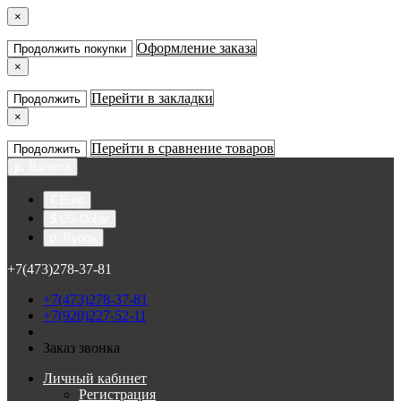
×
Оформление заказа
Продолжить покупки
×
Перейти в закладки
Продолжить
×
Перейти в сравнение товаров
Продолжить
р.
Валюта
€ Euro
$ US Dollar
р. Рубль
+7(473)278-37-81
+7(473)278-37-81
+7(920)227-52-11
Заказ звонка
Личный кабинет
Регистрация