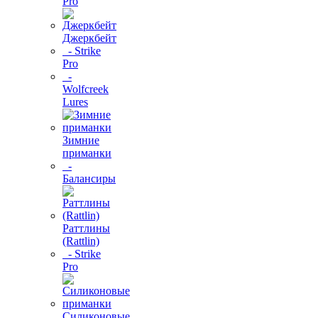
Pro
Джеркбейт
- Strike
Pro
-
Wolfcreek
Lures
Зимние
приманки
-
Балансиры
Раттлины
(Rattlin)
- Strike
Pro
Силиконовые