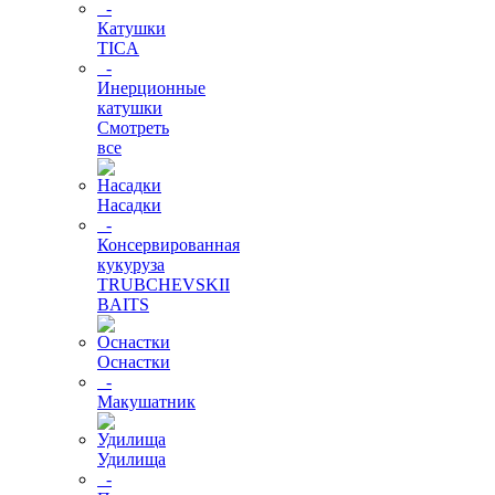
-
Катушки
TICA
-
Инерционные
катушки
Смотреть
все
Насадки
-
Консервированная
кукуруза
TRUBCHEVSKII
BAITS
Оснастки
-
Макушатник
Удилища
-