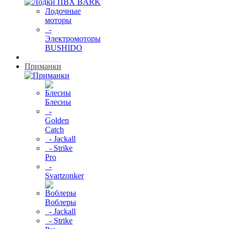
Лодочные
моторы
-
Электромоторы
BUSHIDO
Приманки
Блесны
-
Golden
Catch
- Jackall
- Strike
Pro
-
Svartzonker
Воблеры
- Jackall
- Strike