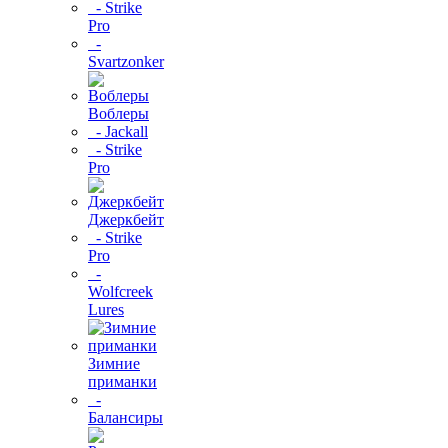
- Strike
Pro
-
Svartzonker
Воблеры
- Jackall
- Strike
Pro
Джеркбейт
- Strike
Pro
-
Wolfcreek
Lures
Зимние
приманки
-
Балансиры