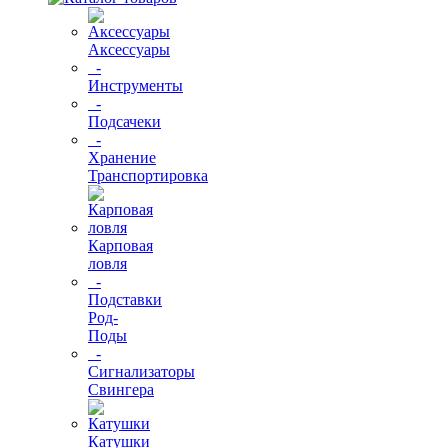
Аксессуары
-
Инструменты
-
Подсачеки
-
Хранение
Транспортировка
Карповая
ловля
-
Подставки
Род-
Поды
-
Сигнализаторы
Свингера
Катушки