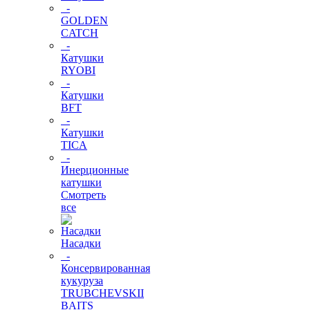
-
GOLDEN
CATCH
-
Катушки
RYOBI
-
Катушки
BFT
-
Катушки
TICA
-
Инерционные
катушки
Смотреть
все
Насадки
-
Консервированная
кукуруза
TRUBCHEVSKII
BAITS