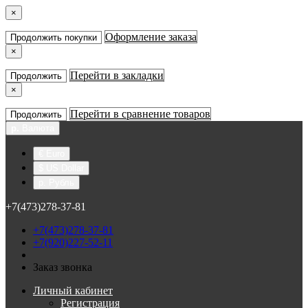
×
Оформление заказа
Продолжить покупки
×
Перейти в закладки
Продолжить
×
Перейти в сравнение товаров
Продолжить
р.
Валюта
€ Euro
$ US Dollar
р. Рубль
+7(473)278-37-81
+7(473)278-37-81
+7(920)227-52-11
Заказ звонка
Личный кабинет
Регистрация