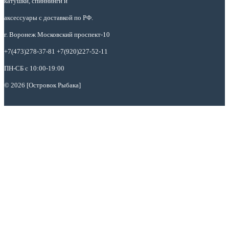
катушки, спиннинги и
аксессуары с доставкой по РФ.
г. Воронеж Московский проспект-10
+7(473)278-37-81 +7(920)227-52-11
ПН-СБ с 10:00-19:00
© 2026 [Островок Рыбака]