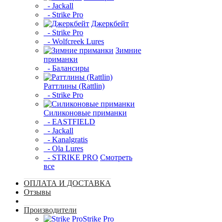
- Jackall
- Strike Pro
Джеркбейт
- Strike Pro
- Wolfcreek Lures
Зимние
приманки
- Балансиры
Раттлины (Rattlin)
- Strike Pro
Силиконовые приманки
- EASTFIELD
- Jackall
- Kanalgratis
- Ola Lures
- STRIKE PRO
Смотреть
все
ОПЛАТА И ДОСТАВКА
Отзывы
Производители
Strike Pro