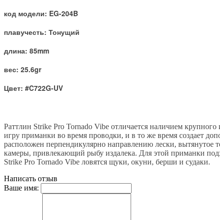
код модели: EG-204B
плавучесть: Тонущий
длина: 85mm
вес: 25.6gr
Цвет: #C722G-UV
Раттлин Strike Pro Tornado Vibe отличается наличием крупног
игру приманки во время проводки, и в то же время создает д
расположен перпендикулярно направлению лески, вытянутое те
камеры, привлекающий рыбу издалека. Для этой приманки подх
Strike Pro Tornado Vibe ловятся щуки, окуни, берши и судаки.
Написать отзыв
Ваше имя: