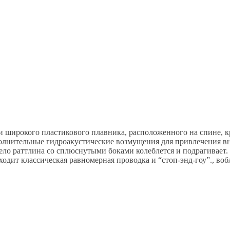
о и широкого пластикового плавника, расположенного на спине,
ополнительные гидроакустические возмущения для привлечения 
ло раттлина со сплюснутыми боками колеблется и подрагивает.
одит классическая равномерная проводка и “стоп-энд-гоу”., во