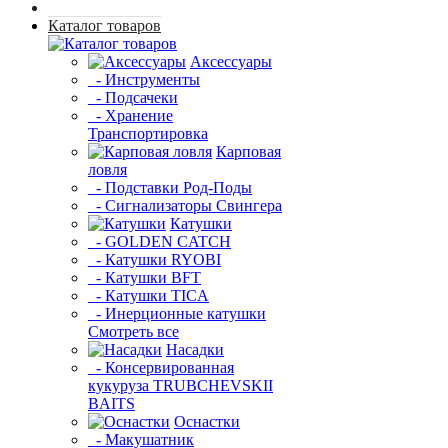
Каталог товаров
Аксессуары
- Инструменты
- Подсачеки
- Хранение
Транспортировка
Карповая
ловля
- Подставки Род-Поды
- Сигнализаторы Свингера
Катушки
- GOLDEN CATCH
- Катушки RYOBI
- Катушки BFT
- Катушки TICA
- Инерционные катушки
Смотреть все
Насадки
- Консервированная
кукуруза TRUBCHEVSKII
BAITS
Оснастки
- Макушатник