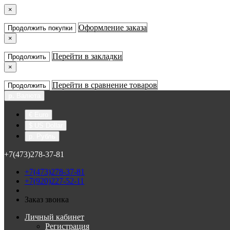
×
Оформление заказа
Продолжить покупки
×
Перейти в закладки
Продолжить
×
Перейти в сравнение товаров
Продолжить
р.
Валюта
€ Euro
$ US Dollar
р. Рубль
+7(473)278-37-81
+7(473)278-37-81
+7(920)227-52-11
Заказ звонка
Личный кабинет
Регистрация