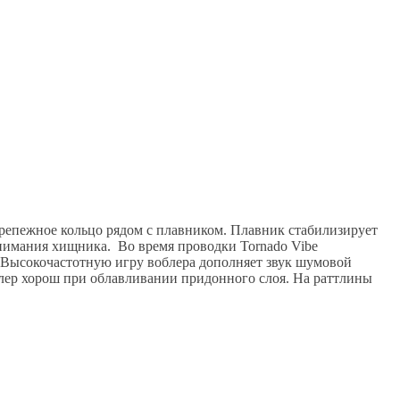
 крепежное кольцо рядом с плавником. Плавник стабилизирует
внимания хищника. Во время проводки Tornado Vibe
 Высокочастотную игру воблера дополняет звук шумовой
блер хорош при облавливании придонного слоя. На раттлины