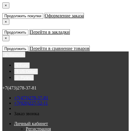
×
Оформление заказа
Продолжить покупки
×
Перейти в закладки
Продолжить
×
Перейти в сравнение товаров
Продолжить
р.
Валюта
€ Euro
$ US Dollar
р. Рубль
+7(473)278-37-81
+7(473)278-37-81
+7(920)227-52-11
Заказ звонка
Личный кабинет
Регистрация