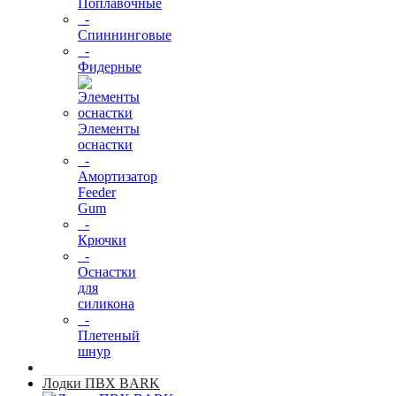
Поплавочные
-
Спиннинговые
-
Фидерные
Элементы
оснастки
-
Амортизатор
Feeder
Gum
-
Крючки
-
Оснастки
для
силикона
-
Плетеный
шнур
Лодки ПВХ BARK