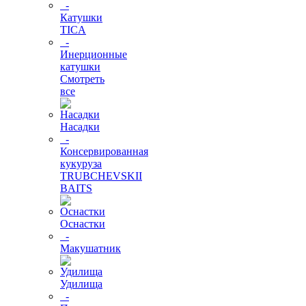
-
Катушки
TICA
-
Инерционные
катушки
Смотреть
все
Насадки
-
Консервированная
кукуруза
TRUBCHEVSKII
BAITS
Оснастки
-
Макушатник
Удилища
-