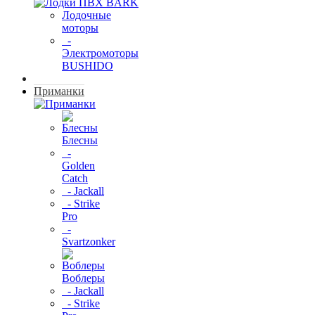
Лодочные
моторы
-
Электромоторы
BUSHIDO
Приманки
Блесны
-
Golden
Catch
- Jackall
- Strike
Pro
-
Svartzonker
Воблеры
- Jackall
- Strike