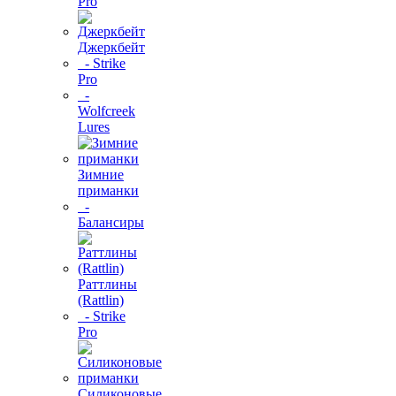
Pro
Джеркбейт
- Strike
Pro
-
Wolfcreek
Lures
Зимние
приманки
-
Балансиры
Раттлины
(Rattlin)
- Strike
Pro
Силиконовые