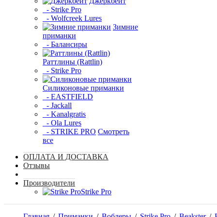
Джеркбейт
- Strike Pro
- Wolfcreek Lures
Зимние
приманки
- Балансиры
Раттлины (Rattlin)
- Strike Pro
Силиконовые приманки
- EASTFIELD
- Jackall
- Kanalgratis
- Ola Lures
- STRIKE PRO
Смотреть
все
ОПЛАТА И ДОСТАВКА
Отзывы
Производители
Strike Pro
Главная
/
Приманки
/
Воблеры
/
Strike Pro
/
Beakster
/