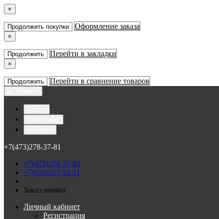
×
Оформление заказа
Продолжить покупки
×
Перейти в закладки
Продолжить
×
Перейти в сравнение товаров
Продолжить
р.
Валюта
€ Euro
$ US Dollar
р. Рубль
+7(473)278-37-81
+7(473)278-37-81
+7(920)227-52-11
Заказ звонка
Личный кабинет
Регистрация