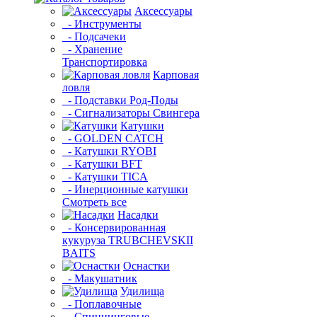
Аксессуары
- Инструменты
- Подсачеки
- Хранение
Транспортировка
Карповая
ловля
- Подставки Род-Поды
- Сигнализаторы Свингера
Катушки
- GOLDEN CATCH
- Катушки RYOBI
- Катушки BFT
- Катушки TICA
- Инерционные катушки
Смотреть все
Насадки
- Консервированная
кукуруза TRUBCHEVSKII
BAITS
Оснастки
- Макушатник
Удилища
- Поплавочные
- Спиннинговые