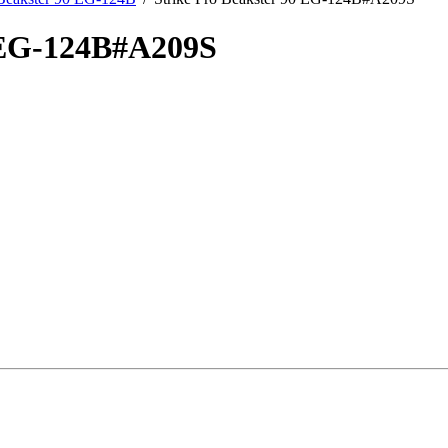
0 EG-124B#A209S