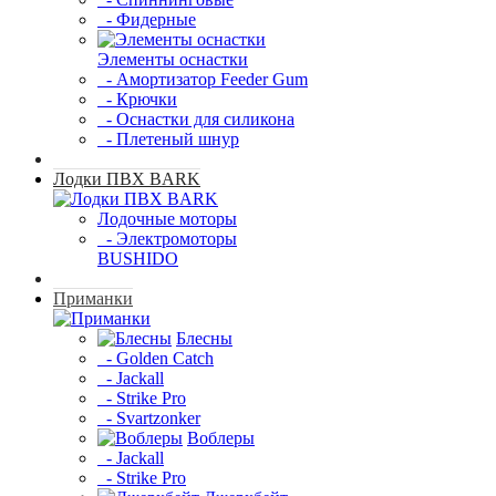
- Фидерные
Элементы оснастки
- Амортизатор Feeder Gum
- Крючки
- Оснастки для силикона
- Плетеный шнур
Лодки ПВХ BARK
Лодочные моторы
- Электромоторы
BUSHIDO
Приманки
Блесны
- Golden Catch
- Jackall
- Strike Pro
- Svartzonker
Воблеры
- Jackall
- Strike Pro