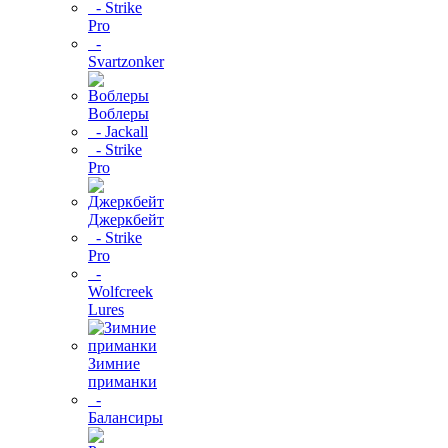
- Strike
Pro
-
Svartzonker
Воблеры
- Jackall
- Strike
Pro
Джеркбейт
- Strike
Pro
-
Wolfcreek
Lures
Зимние
приманки
-
Балансиры