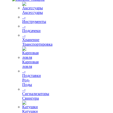
Аксессуары
-
Инструменты
-
Подсачеки
-
Хранение
Транспортировка
Карповая
ловля
-
Подставки
Род-
Поды
-
Сигнализаторы
Свингера
Катушки