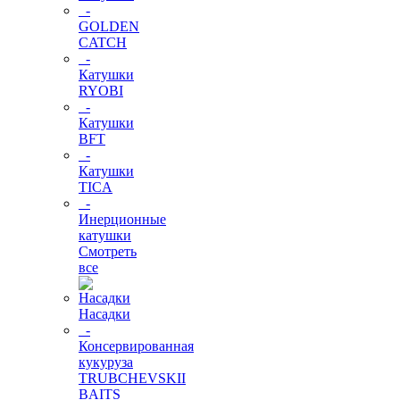
-
GOLDEN
CATCH
-
Катушки
RYOBI
-
Катушки
BFT
-
Катушки
TICA
-
Инерционные
катушки
Смотреть
все
Насадки
-
Консервированная
кукуруза
TRUBCHEVSKII
BAITS