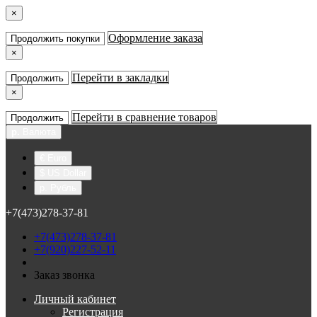
×
Оформление заказа
Продолжить покупки
×
Перейти в закладки
Продолжить
×
Перейти в сравнение товаров
Продолжить
р.
Валюта
€ Euro
$ US Dollar
р. Рубль
+7(473)278-37-81
+7(473)278-37-81
+7(920)227-52-11
Заказ звонка
Личный кабинет
Регистрация