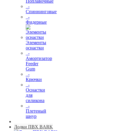
Поплавочные
-
Спиннинговые
-
Фидерные
Элементы
оснастки
-
Амортизатор
Feeder
Gum
-
Крючки
-
Оснастки
для
силикона
-
Плетеный
шнур
Лодки ПВХ BARK