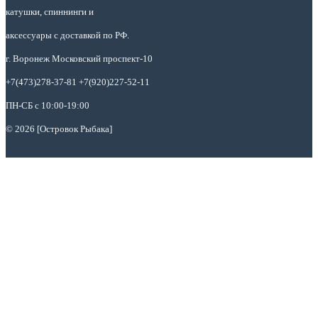
катушки, спиннинги и
аксессуары с доставкой по РФ.
г. Воронеж Московский проспект-10
+7(473)278-37-81 +7(920)227-52-11
ПН-СБ с 10:00-19:00
© 2026 [Островок Рыбака]