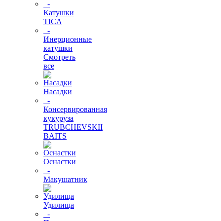
-
Катушки
TICA
-
Инерционные
катушки
Смотреть
все
Насадки
-
Консервированная
кукуруза
TRUBCHEVSKII
BAITS
Оснастки
-
Макушатник
Удилища
-