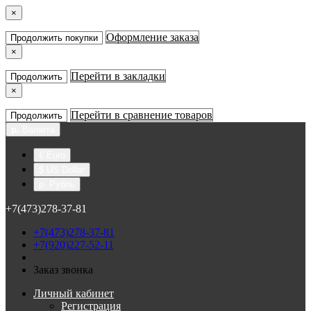
×
Оформление заказа
Продолжить покупки
×
Перейти в закладки
Продолжить
×
Перейти в сравнение товаров
Продолжить
р.
Валюта
€ Euro
$ US Dollar
р. Рубль
+7(473)278-37-81
+7(473)278-37-81
+7(920)227-52-11
Заказ звонка
Личный кабинет
Регистрация