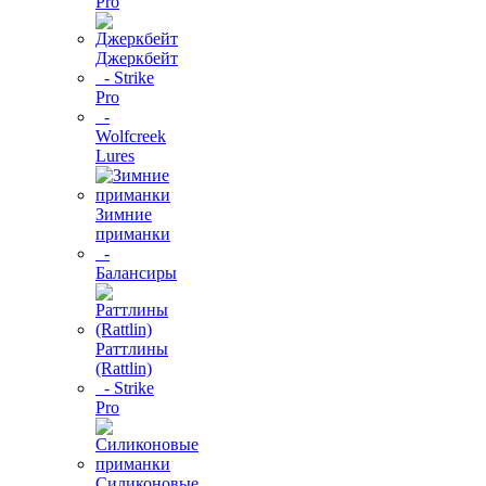
Pro
Джеркбейт
- Strike
Pro
-
Wolfcreek
Lures
Зимние
приманки
-
Балансиры
Раттлины
(Rattlin)
- Strike
Pro
Силиконовые