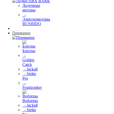
Лодочные
моторы
-
Электромоторы
BUSHIDO
Приманки
Блесны
-
Golden
Catch
- Jackall
- Strike
Pro
-
Svartzonker
Воблеры
- Jackall
- Strike