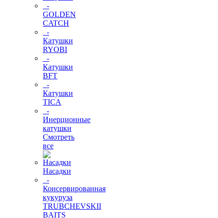
-
GOLDEN
CATCH
-
Катушки
RYOBI
-
Катушки
BFT
-
Катушки
TICA
-
Инерционные
катушки
Смотреть
все
Насадки
-
Консервированная
кукуруза
TRUBCHEVSKII
BAITS