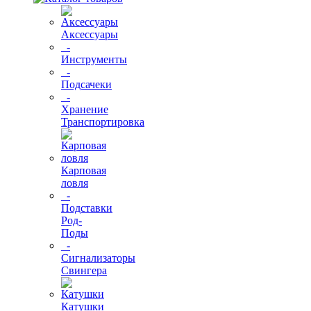
Аксессуары
-
Инструменты
-
Подсачеки
-
Хранение
Транспортировка
Карповая
ловля
-
Подставки
Род-
Поды
-
Сигнализаторы
Свингера
Катушки