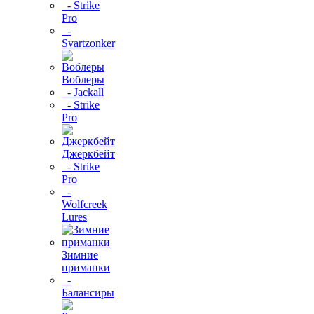
- Strike
Pro
-
Svartzonker
Воблеры
- Jackall
- Strike
Pro
Джеркбейт
- Strike
Pro
-
Wolfcreek
Lures
Зимние
приманки
-
Балансиры