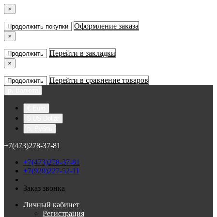
×
Оформление заказа
Продолжить покупки
×
Перейти в закладки
Продолжить
×
Перейти в сравнение товаров
Продолжить
р.
Валюта
€ Euro
$ US Dollar
р. Рубль
+7(473)278-37-81
+7(473)278-37-81
+7(920)227-52-11
Заказ звонка
Личный кабинет
Регистрация