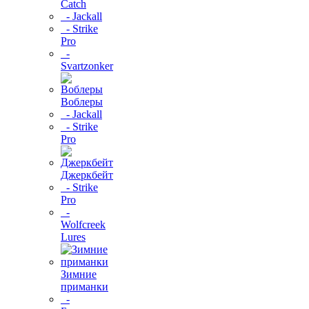
Catch
- Jackall
- Strike
Pro
-
Svartzonker
Воблеры
- Jackall
- Strike
Pro
Джеркбейт
- Strike
Pro
-
Wolfcreek
Lures
Зимние
приманки
-