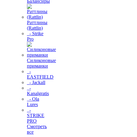
Балансиры
Раттлины
(Rattlin)
- Strike
Pro
Силиконовые
приманки
-
EASTFIELD
- Jackall
-
Kanalgratis
- Ola
Lures
-
STRIKE
PRO
Смотреть
все