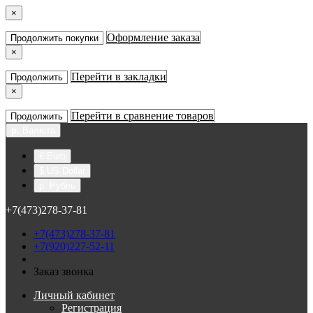
×
Оформление заказа
Продолжить покупки
×
Перейти в закладки
Продолжить
×
Перейти в сравнение товаров
Продолжить
р.
Валюта
€ Euro
$ US Dollar
р. Рубль
+7(473)278-37-81
+7(473)278-37-81
+7(920)227-52-11
Заказ звонка
Личный кабинет
Регистрация