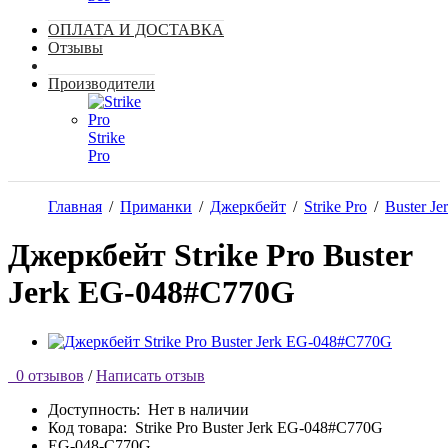
ОПЛАТА И ДОСТАВКА
Отзывы
Производители
Strike
Pro
Главная
/
Приманки
/
Джеркбейт
/
Strike Pro
/
Buster Je
Джеркбейт Strike Pro Buster
Jerk EG-048#C770G
0 отзывов
/
Написать отзыв
Доступность:
Нет в наличии
Код товара:
Strike Pro Buster Jerk EG-048#C770G
EG-048-C770G