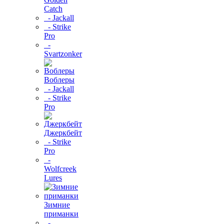
Catch
- Jackall
- Strike
Pro
-
Svartzonker
Воблеры
- Jackall
- Strike
Pro
Джеркбейт
- Strike
Pro
-
Wolfcreek
Lures
Зимние
приманки
-