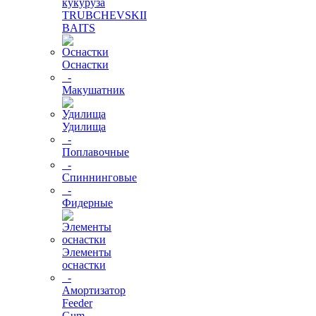
кукуруза
TRUBCHEVSKII
BAITS
Оснастки
-
Макушатник
Удилища
-
Поплавочные
-
Спиннинговые
-
Фидерные
Элементы
оснастки
-
Амортизатор
Feeder
Gum