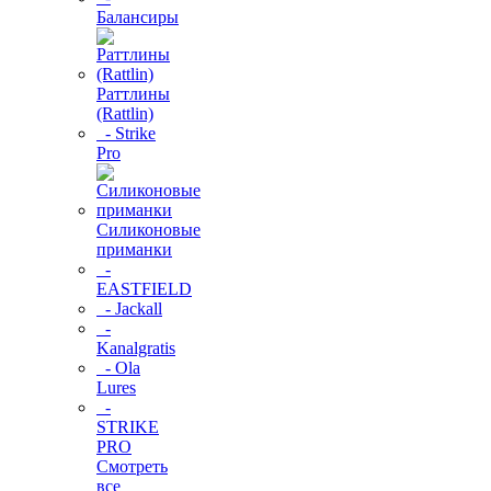
Балансиры
Раттлины
(Rattlin)
- Strike
Pro
Силиконовые
приманки
-
EASTFIELD
- Jackall
-
Kanalgratis
- Ola
Lures
-
STRIKE
PRO
Смотреть
все