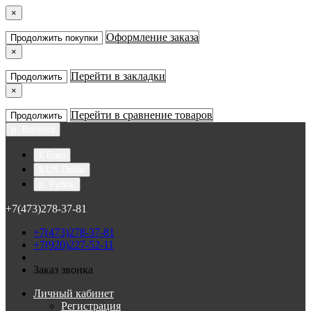
×
Оформление заказа
Продолжить покупки
×
Перейти в закладки
Продолжить
×
Перейти в сравнение товаров
Продолжить
р.
Валюта
€ Euro
$ US Dollar
р. Рубль
+7(473)278-37-81
+7(473)278-37-81
+7(920)227-52-11
Заказ звонка
Личный кабинет
Регистрация