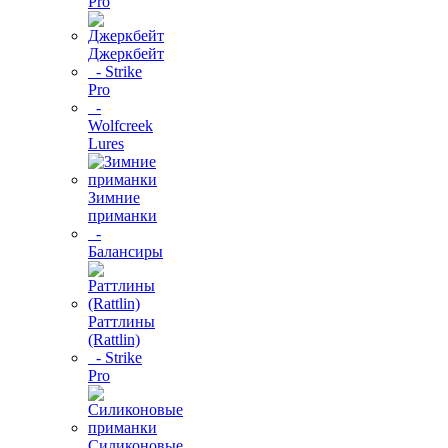
Pro
Джеркбейт
- Strike
Pro
-
Wolfcreek
Lures
Зимние
приманки
-
Балансиры
Раттлины
(Rattlin)
- Strike
Pro
Силиконовые