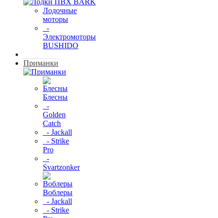
Лодочные
моторы
-
Электромоторы
BUSHIDO
Приманки
Блесны
-
Golden
Catch
- Jackall
- Strike
Pro
-
Svartzonker
Воблеры
- Jackall
- Strike