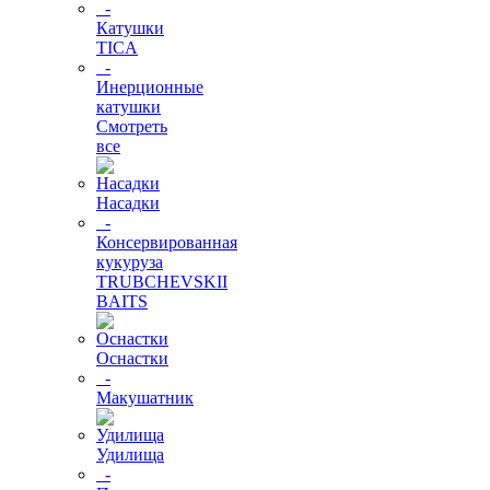
-
Катушки
TICA
-
Инерционные
катушки
Смотреть
все
Насадки
-
Консервированная
кукуруза
TRUBCHEVSKII
BAITS
Оснастки
-
Макушатник
Удилища
-