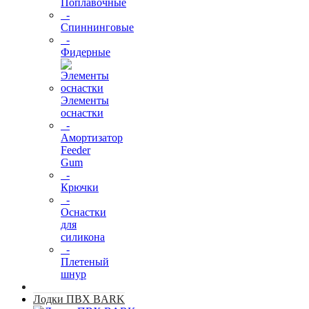
Поплавочные
-
Спиннинговые
-
Фидерные
Элементы
оснастки
-
Амортизатор
Feeder
Gum
-
Крючки
-
Оснастки
для
силикона
-
Плетеный
шнур
Лодки ПВХ BARK