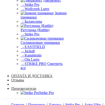
Джеркбейт
- Strike Pro
- Wolfcreek Lures
Зимние
приманки
- Балансиры
Раттлины (Rattlin)
- Strike Pro
Силиконовые приманки
- EASTFIELD
- Jackall
- Kanalgratis
- Ola Lures
- STRIKE PRO
Смотреть
все
ОПЛАТА И ДОСТАВКА
Отзывы
Производители
Strike Pro
Главная
/
Приманки
/
Блесны
/
Strike Pro
/
Astro Vibe
/