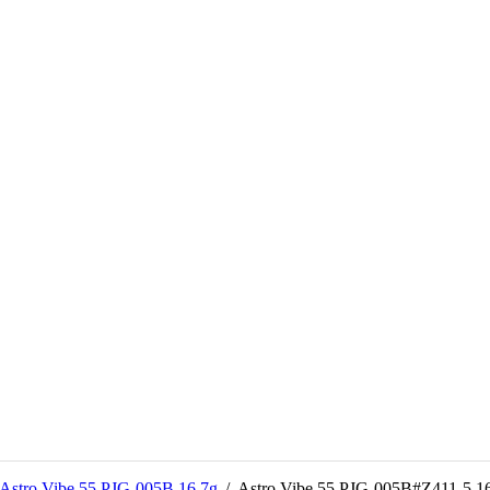
Astro Vibe 55 PJG-005B 16.7g
/
Astro Vibe 55 PJG-005B#Z411-5 16