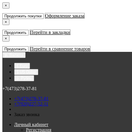
×
Оформление заказа
Продолжить покупки
×
Перейти в закладки
Продолжить
×
Перейти в сравнение товаров
Продолжить
р.
Валюта
€ Euro
$ US Dollar
р. Рубль
+7(473)278-37-81
+7(473)278-37-81
+7(920)227-52-11
Заказ звонка
Личный кабинет
Регистрация