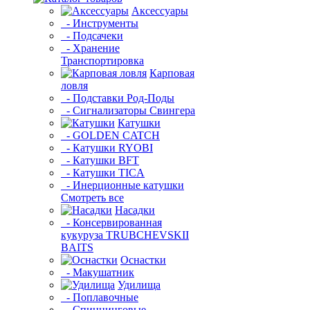
Аксессуары
- Инструменты
- Подсачеки
- Хранение
Транспортировка
Карповая
ловля
- Подставки Род-Поды
- Сигнализаторы Свингера
Катушки
- GOLDEN CATCH
- Катушки RYOBI
- Катушки BFT
- Катушки TICA
- Инерционные катушки
Смотреть все
Насадки
- Консервированная
кукуруза TRUBCHEVSKII
BAITS
Оснастки
- Макушатник
Удилища
- Поплавочные
- Спиннинговые