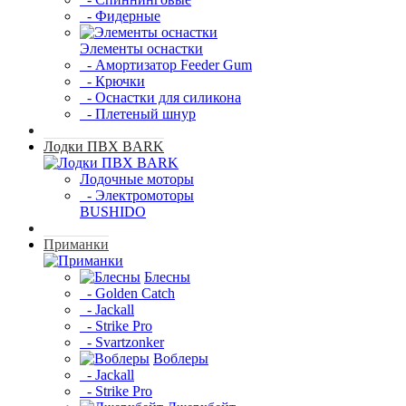
- Фидерные
Элементы оснастки
- Амортизатор Feeder Gum
- Крючки
- Оснастки для силикона
- Плетеный шнур
Лодки ПВХ BARK
Лодочные моторы
- Электромоторы
BUSHIDO
Приманки
Блесны
- Golden Catch
- Jackall
- Strike Pro
- Svartzonker
Воблеры
- Jackall
- Strike Pro