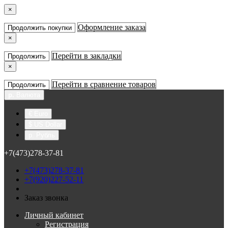
×
Оформление заказа
Продолжить покупки
×
Перейти в закладки
Продолжить
×
Перейти в сравнение товаров
Продолжить
р.
Валюта
€ Euro
$ US Dollar
р. Рубль
+7(473)278-37-81
+7(473)278-37-81
+7(920)227-52-11
Заказ звонка
Личный кабинет
Регистрация