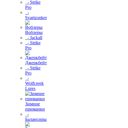
- Strike
Pro
-
Svartzonker
Воблеры
- Jackall
- Strike
Pro
Джеркбейт
- Strike
Pro
-
Wolfcreek
Lures
Зимние
приманки
-
Балансиры