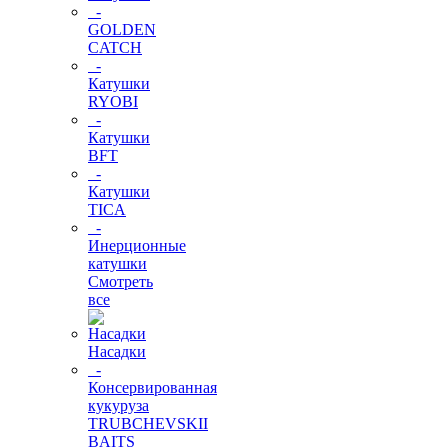
-
GOLDEN
CATCH
-
Катушки
RYOBI
-
Катушки
BFT
-
Катушки
TICA
-
Инерционные
катушки
Смотреть
все
Насадки
-
Консервированная
кукуруза
TRUBCHEVSKII
BAITS