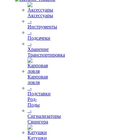
Аксессуары
-
Инструменты
-
Подсачеки
-
Хранение
Транспортировка
Карповая
ловля
-
Подставки
Род-
Поды
-
Сигнализаторы
Свингера
Катушки