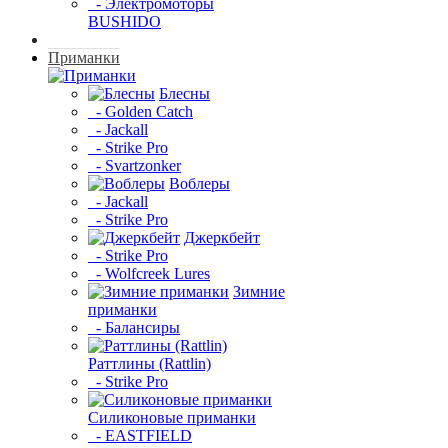
- Электромоторы
BUSHIDO
Приманки
Блесны
- Golden Catch
- Jackall
- Strike Pro
- Svartzonker
Воблеры
- Jackall
- Strike Pro
Джеркбейт
- Strike Pro
- Wolfcreek Lures
Зимние
приманки
- Балансиры
Раттлины (Rattlin)
- Strike Pro
Силиконовые приманки
- EASTFIELD