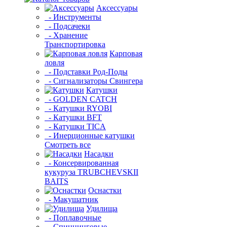
Аксессуары
- Инструменты
- Подсачеки
- Хранение
Транспортировка
Карповая
ловля
- Подставки Род-Поды
- Сигнализаторы Свингера
Катушки
- GOLDEN CATCH
- Катушки RYOBI
- Катушки BFT
- Катушки TICA
- Инерционные катушки
Смотреть все
Насадки
- Консервированная
кукуруза TRUBCHEVSKII
BAITS
Оснастки
- Макушатник
Удилища
- Поплавочные
- Спиннинговые