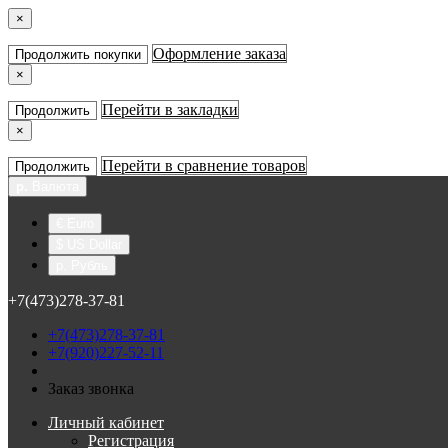
×
Оформление заказа
Продолжить покупки
×
Перейти в закладки
Продолжить
×
Перейти в сравнение товаров
Продолжить
р.
Валюта
€ Euro
$ US Dollar
р. Рубль
+7(473)278-37-81
+7(473)278-37-81
+7(920)227-52-11
Заказ звонка
Личный кабинет
Регистрация