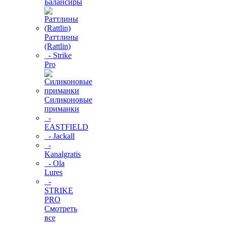
Балансиры
Раттлины
(Rattlin)
- Strike
Pro
Силиконовые
приманки
-
EASTFIELD
- Jackall
-
Kanalgratis
- Ola
Lures
-
STRIKE
PRO
Смотреть
все