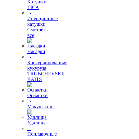
Катушки
TICA
-
Инерционные
катушки
Смотреть
все
Насадки
-
Консервированная
кукуруза
TRUBCHEVSKII
BAITS
Оснастки
-
Макушатник
Удилища
-
Поплавочные