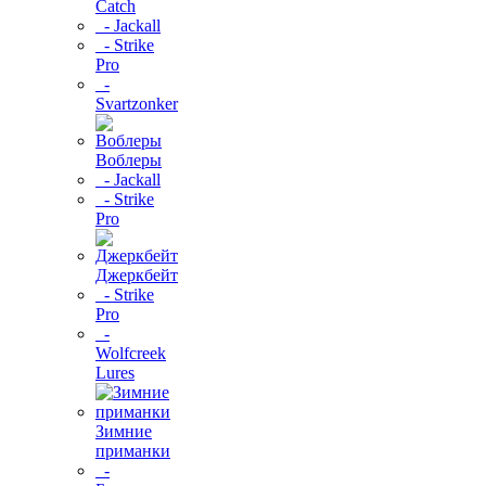
Catch
- Jackall
- Strike
Pro
-
Svartzonker
Воблеры
- Jackall
- Strike
Pro
Джеркбейт
- Strike
Pro
-
Wolfcreek
Lures
Зимние
приманки
-