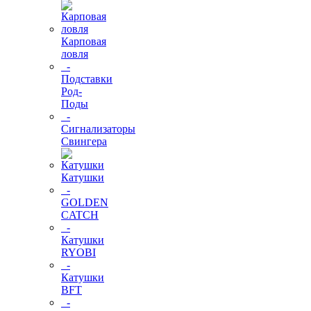
Карповая
ловля
-
Подставки
Род-
Поды
-
Сигнализаторы
Свингера
Катушки
-
GOLDEN
CATCH
-
Катушки
RYOBI
-
Катушки
BFT
-