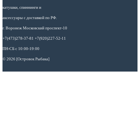
катушки, спиннинги и
аксессуары с доставкой по РФ.
г. Воронеж Московский проспект-10
+7(473)278-37-81 +7(920)227-52-11
ПН-СБ с 10:00-19:00
© 2026 [Островок Рыбака]