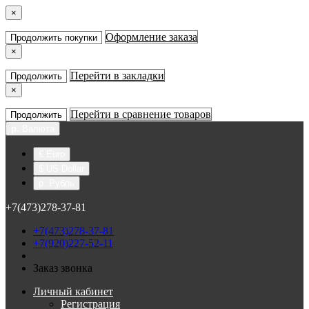
×
Оформление заказа
Продолжить покупки
×
Перейти в закладки
Продолжить
×
Перейти в сравнение товаров
Продолжить
р.
Валюта
€ Euro
$ US Dollar
р. Рубль
+7(473)278-37-81
+7(473)278-37-81
+7(920)227-52-11
Заказ звонка
Личный кабинет
Регистрация