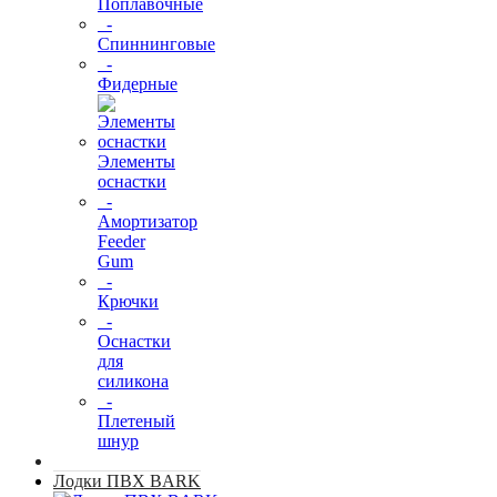
Поплавочные
-
Спиннинговые
-
Фидерные
Элементы
оснастки
-
Амортизатор
Feeder
Gum
-
Крючки
-
Оснастки
для
силикона
-
Плетеный
шнур
Лодки ПВХ BARK