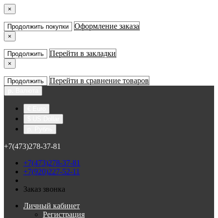
×
Оформление заказа
Продолжить покупки
×
Перейти в закладки
Продолжить
×
Перейти в сравнение товаров
Продолжить
р.
Валюта
€ Euro
$ US Dollar
р. Рубль
+7(473)278-37-81
+7(473)278-37-81
+7(920)227-52-11
Заказ звонка
Личный кабинет
Регистрация