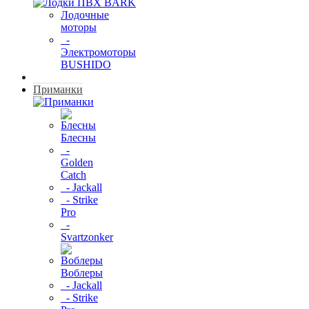
Лодочные
моторы
-
Электромоторы
BUSHIDO
Приманки
Блесны
-
Golden
Catch
- Jackall
- Strike
Pro
-
Svartzonker
Воблеры
- Jackall
- Strike