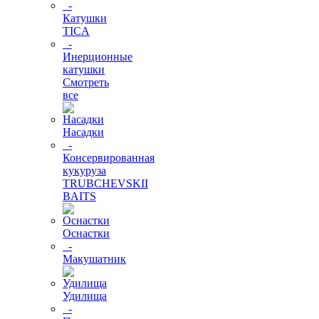
-
Катушки
TICA
-
Инерционные
катушки
Смотреть
все
Насадки
-
Консервированная
кукуруза
TRUBCHEVSKII
BAITS
Оснастки
-
Макушатник
Удилища
-