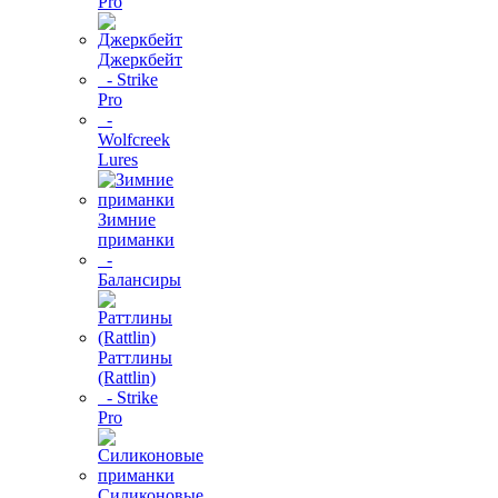
Pro
Джеркбейт
- Strike
Pro
-
Wolfcreek
Lures
Зимние
приманки
-
Балансиры
Раттлины
(Rattlin)
- Strike
Pro
Силиконовые