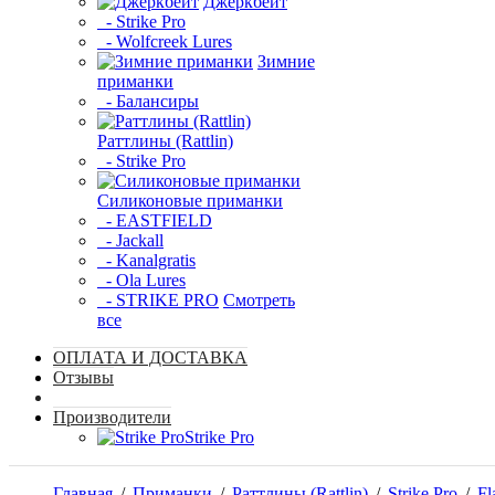
Джеркбейт
- Strike Pro
- Wolfcreek Lures
Зимние
приманки
- Балансиры
Раттлины (Rattlin)
- Strike Pro
Силиконовые приманки
- EASTFIELD
- Jackall
- Kanalgratis
- Ola Lures
- STRIKE PRO
Смотреть
все
ОПЛАТА И ДОСТАВКА
Отзывы
Производители
Strike Pro
Главная
/
Приманки
/
Раттлины (Rattlin)
/
Strike Pro
/
Fl