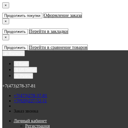
×
Оформление заказа
Продолжить покупки
×
Перейти в закладки
Продолжить
×
Перейти в сравнение товаров
Продолжить
р.
Валюта
€ Euro
$ US Dollar
р. Рубль
+7(473)278-37-81
+7(473)278-37-81
+7(920)227-52-11
Заказ звонка
Личный кабинет
Регистрация