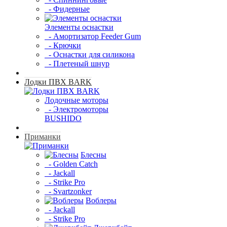
- Фидерные
Элементы оснастки
- Амортизатор Feeder Gum
- Крючки
- Оснастки для силикона
- Плетеный шнур
Лодки ПВХ BARK
Лодочные моторы
- Электромоторы
BUSHIDO
Приманки
Блесны
- Golden Catch
- Jackall
- Strike Pro
- Svartzonker
Воблеры
- Jackall
- Strike Pro