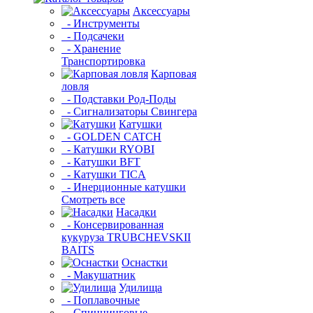
Аксессуары
- Инструменты
- Подсачеки
- Хранение
Транспортировка
Карповая
ловля
- Подставки Род-Поды
- Сигнализаторы Свингера
Катушки
- GOLDEN CATCH
- Катушки RYOBI
- Катушки BFT
- Катушки TICA
- Инерционные катушки
Смотреть все
Насадки
- Консервированная
кукуруза TRUBCHEVSKII
BAITS
Оснастки
- Макушатник
Удилища
- Поплавочные
- Спиннинговые