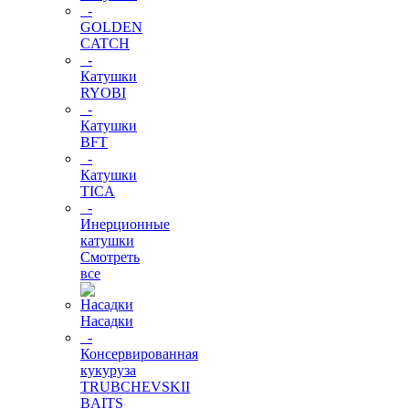
-
GOLDEN
CATCH
-
Катушки
RYOBI
-
Катушки
BFT
-
Катушки
TICA
-
Инерционные
катушки
Смотреть
все
Насадки
-
Консервированная
кукуруза
TRUBCHEVSKII
BAITS