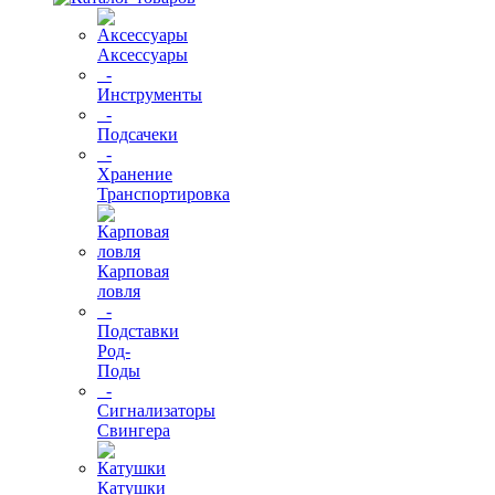
Аксессуары
-
Инструменты
-
Подсачеки
-
Хранение
Транспортировка
Карповая
ловля
-
Подставки
Род-
Поды
-
Сигнализаторы
Свингера
Катушки