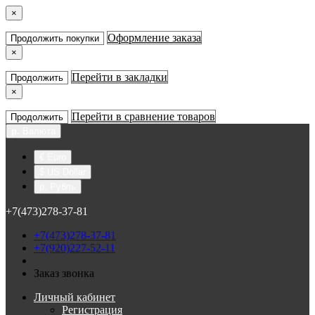
×
Оформление заказа
Продолжить покупки
×
Перейти в закладки
Продолжить
×
Перейти в сравнение товаров
Продолжить
р.
Валюта
€ Euro
$ US Dollar
р. Рубль
+7(473)278-37-81
+7(473)278-37-81
+7(920)227-52-11
Заказ звонка
Личный кабинет
Регистрация