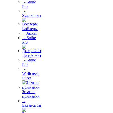
- Strike
Pro
-
Svartzonker
Воблеры
- Jackall
- Strike
Pro
Джеркбейт
- Strike
Pro
-
Wolfcreek
Lures
Зимние
приманки
-
Балансиры