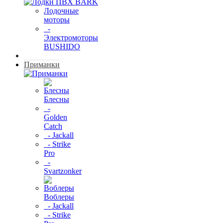
Лодочные
моторы
-
Электромоторы
BUSHIDO
Приманки
Блесны
-
Golden
Catch
- Jackall
- Strike
Pro
-
Svartzonker
Воблеры
- Jackall
- Strike