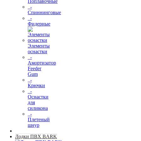
Поплавочные
-
Спиннинговые
-
Фидерные
Элементы
оснастки
-
Амортизатор
Feeder
Gum
-
Крючки
-
Оснастки
для
силикона
-
Плетеный
шнур
Лодки ПВХ BARK