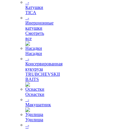
-
Катушки
TICA
-
Инерционные
катушки
Смотреть
все
Насадки
-
Консервированная
кукуруза
TRUBCHEVSKII
BAITS
Оснастки
-
Макушатник
Удилища
-