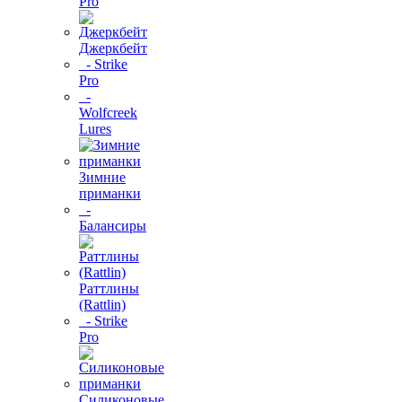
Pro
Джеркбейт
- Strike
Pro
-
Wolfcreek
Lures
Зимние
приманки
-
Балансиры
Раттлины
(Rattlin)
- Strike
Pro
Силиконовые