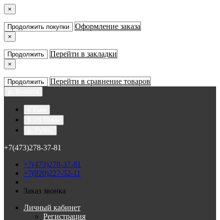
×
Оформление заказа
Продолжить покупки
×
Перейти в закладки
Продолжить
×
Перейти в сравнение товаров
Продолжить
р.
Валюта
€ Euro
$ US Dollar
р. Рубль
+7(473)278-37-81
+7(473)278-37-81
+7(920)227-52-11
Заказ звонка
Личный кабинет
Регистрация