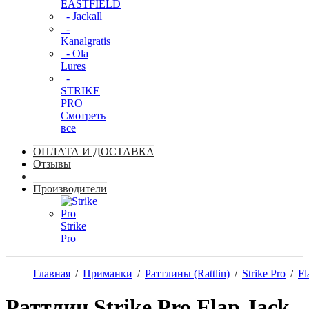
EASTFIELD
- Jackall
-
Kanalgratis
- Ola
Lures
-
STRIKE
PRO
Смотреть
все
ОПЛАТА И ДОСТАВКА
Отзывы
Производители
Strike
Pro
Главная
/
Приманки
/
Раттлины (Rattlin)
/
Strike Pro
/
Fl
Раттлин Strike Pro Flap Jack