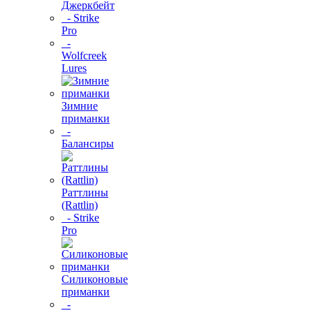
Джеркбейт
- Strike
Pro
-
Wolfcreek
Lures
Зимние
приманки
-
Балансиры
Раттлины
(Rattlin)
- Strike
Pro
Силиконовые
приманки
-