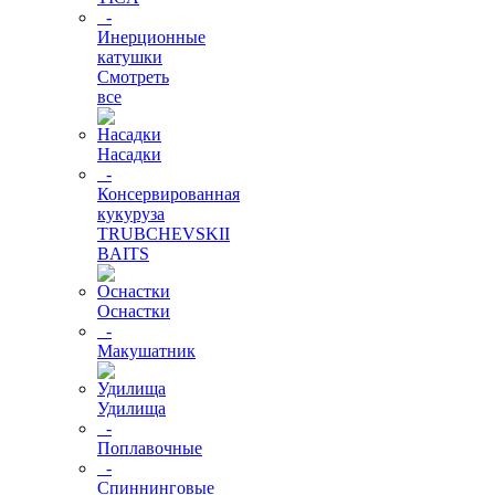
-
Инерционные
катушки
Смотреть
все
Насадки
-
Консервированная
кукуруза
TRUBCHEVSKII
BAITS
Оснастки
-
Макушатник
Удилища
-
Поплавочные
-
Спиннинговые