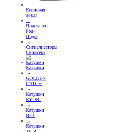
Карповая
ловля
-
Подставки
Род-
Поды
-
Сигнализаторы
Свингера
Катушки
-
GOLDEN
CATCH
-
Катушки
RYOBI
-
Катушки
BFT
-
Катушки
TICA