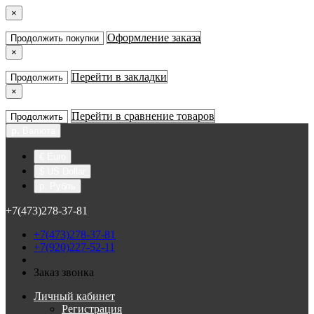
×
Оформление заказа
Продолжить покупки
×
Перейти в закладки
Продолжить
×
Перейти в сравнение товаров
Продолжить
р.
Валюта
€ Euro
$ US Dollar
р. Рубль
+7(473)278-37-81
+7(473)278-37-81
+7(920)227-52-11
Заказ звонка
Личный кабинет
Регистрация