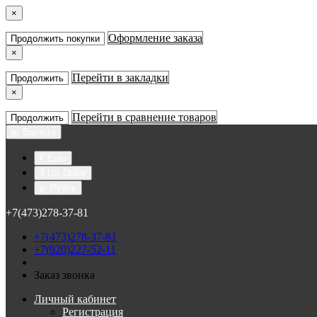
×
Оформление заказа
Продолжить покупки
×
Перейти в закладки
Продолжить
×
Перейти в сравнение товаров
Продолжить
р.
Валюта
€ Euro
$ US Dollar
р. Рубль
+7(473)278-37-81
+7(473)278-37-81
+7(920)227-52-11
Заказ звонка
Личный кабинет
Регистрация