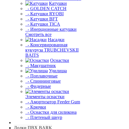
Катушки
- GOLDEN CATCH
- Катушки RYOBI
- Катушки BFT
- Катушки TICA
- Инерционные катушки
Смотреть все
Насадки
- Консервированная
кукуруза TRUBCHEVSKII
BAITS
Оснастки
- Макушатник
Удилища
- Поплавочные
- Спиннинговые
- Фидерные
Элементы оснастки
- Амортизатор Feeder Gum
- Крючки
- Оснастки для силикона
- Плетеный шнур
Лодки ПВХ BARK