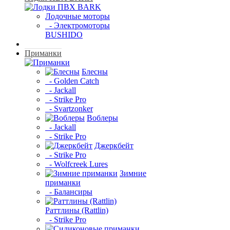
Лодочные моторы
- Электромоторы
BUSHIDO
Приманки
Блесны
- Golden Catch
- Jackall
- Strike Pro
- Svartzonker
Воблеры
- Jackall
- Strike Pro
Джеркбейт
- Strike Pro
- Wolfcreek Lures
Зимние
приманки
- Балансиры
Раттлины (Rattlin)
- Strike Pro