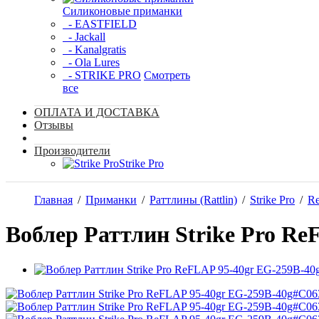
Силиконовые приманки
- EASTFIELD
- Jackall
- Kanalgratis
- Ola Lures
- STRIKE PRO
Смотреть
все
ОПЛАТА И ДОСТАВКА
Отзывы
Производители
Strike Pro
Главная
/
Приманки
/
Раттлины (Rattlin)
/
Strike Pro
/
Re
Воблер Раттлин Strike Pro R