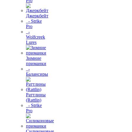
Pro
Джеркбейт
- Strike
Pro
-
Wolfcreek
Lures
Зимние
приманки
-
Балансиры
Раттлины
(Rattlin)
- Strike
Pro
Силиконовые