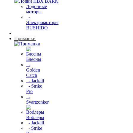
Лодочные
моторы
-
Электромоторы
BUSHIDO
Приманки
Блесны
-
Golden
Catch
- Jackall
- Strike
Pro
-
Svartzonker
Воблеры
- Jackall
- Strike