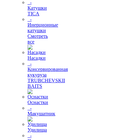
-
Катушки
TICA
-
Инерционные
катушки
Смотреть
все
Насадки
-
Консервированная
кукуруза
TRUBCHEVSKII
BAITS
Оснастки
-
Макушатник
Удилища
-