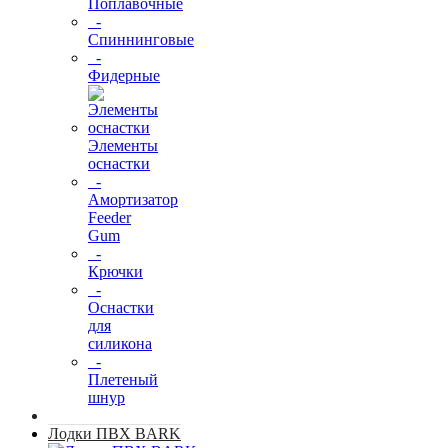
Поплавочные
-
Спиннинговые
-
Фидерные
Элементы
оснастки
-
Амортизатор
Feeder
Gum
-
Крючки
-
Оснастки
для
силикона
-
Плетеный
шнур
Лодки ПВХ BARK