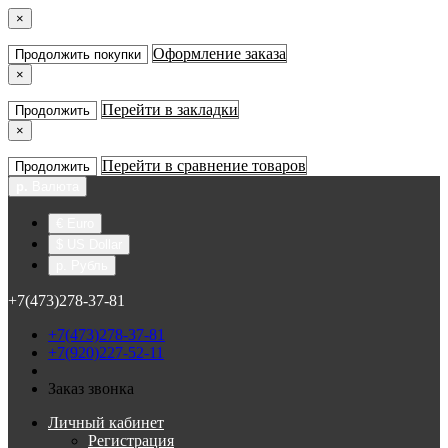
×
Оформление заказа
Продолжить покупки
×
Перейти в закладки
Продолжить
×
Перейти в сравнение товаров
Продолжить
р.
Валюта
€ Euro
$ US Dollar
р. Рубль
+7(473)278-37-81
+7(473)278-37-81
+7(920)227-52-11
Заказ звонка
Личный кабинет
Регистрация