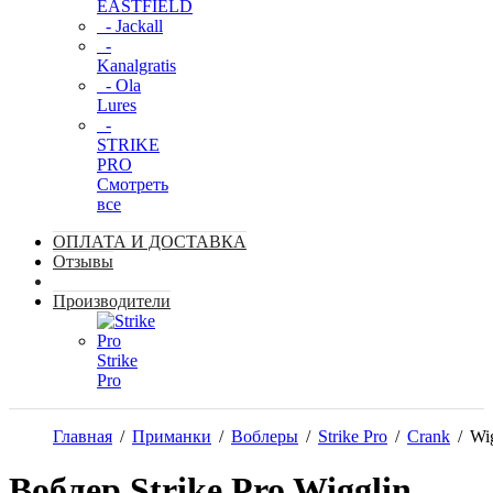
EASTFIELD
- Jackall
-
Kanalgratis
- Ola
Lures
-
STRIKE
PRO
Смотреть
все
ОПЛАТА И ДОСТАВКА
Отзывы
Производители
Strike
Pro
Главная
/
Приманки
/
Воблеры
/
Strike Pro
/
Crank
/
Wig
Воблер Strike Pro Wigglin