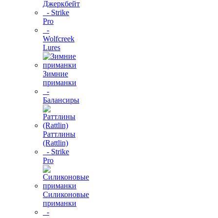
Джеркбейт
- Strike
Pro
-
Wolfcreek
Lures
Зимние
приманки
-
Балансиры
Раттлины
(Rattlin)
- Strike
Pro
Силиконовые
приманки
-