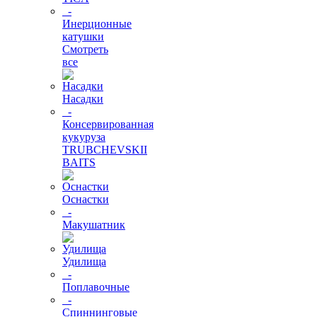
-
Инерционные
катушки
Смотреть
все
Насадки
-
Консервированная
кукуруза
TRUBCHEVSKII
BAITS
Оснастки
-
Макушатник
Удилища
-
Поплавочные
-
Спиннинговые