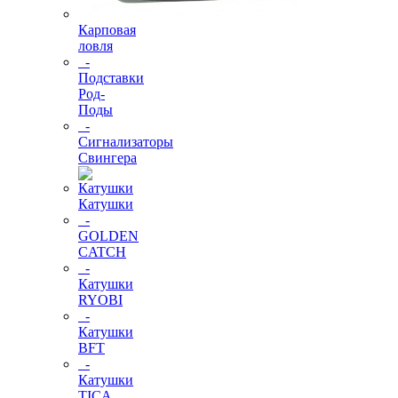
Карповая
ловля
-
Подставки
Род-
Поды
-
Сигнализаторы
Свингера
Катушки
-
GOLDEN
CATCH
-
Катушки
RYOBI
-
Катушки
BFT
-
Катушки
TICA