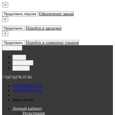
×
Оформление заказа
Продолжить покупки
×
Перейти в закладки
Продолжить
×
Перейти в сравнение товаров
Продолжить
р.
Валюта
€ Euro
$ US Dollar
р. Рубль
+7(473)278-37-81
+7(473)278-37-81
+7(920)227-52-11
Заказ звонка
Личный кабинет
Регистрация