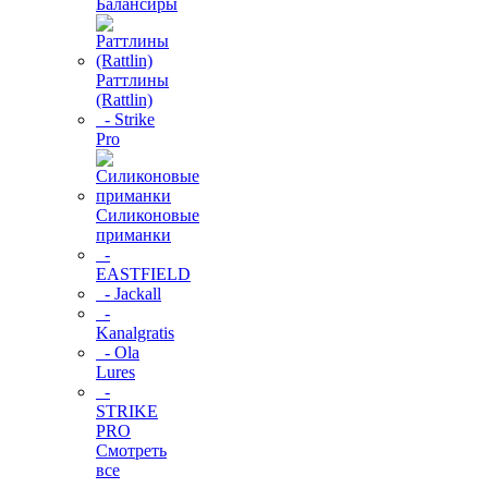
Балансиры
Раттлины
(Rattlin)
- Strike
Pro
Силиконовые
приманки
-
EASTFIELD
- Jackall
-
Kanalgratis
- Ola
Lures
-
STRIKE
PRO
Смотреть
все