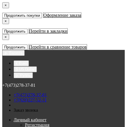
×
Оформление заказа
Продолжить покупки
×
Перейти в закладки
Продолжить
×
Перейти в сравнение товаров
Продолжить
р.
Валюта
€ Euro
$ US Dollar
р. Рубль
+7(473)278-37-81
+7(473)278-37-81
+7(920)227-52-11
Заказ звонка
Личный кабинет
Регистрация