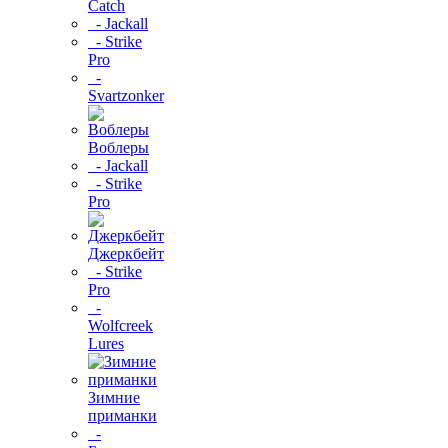
Catch
- Jackall
- Strike
Pro
-
Svartzonker
Воблеры
- Jackall
- Strike
Pro
Джеркбейт
- Strike
Pro
-
Wolfcreek
Lures
Зимние
приманки
-