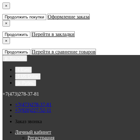
×
Оформление заказа
Продолжить покупки
×
Перейти в закладки
Продолжить
×
Перейти в сравнение товаров
Продолжить
р.
Валюта
€ Euro
$ US Dollar
р. Рубль
+7(473)278-37-81
+7(473)278-37-81
+7(920)227-52-11
Заказ звонка
Личный кабинет
Регистрация