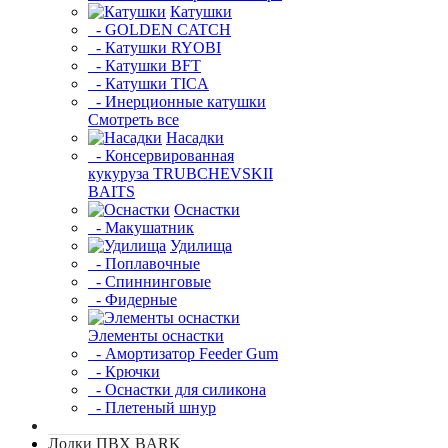
Катушки
- GOLDEN CATCH
- Катушки RYOBI
- Катушки BFT
- Катушки TICA
- Инерционные катушки
Смотреть все
Насадки
- Консервированная
кукуруза TRUBCHEVSKII
BAITS
Оснастки
- Макушатник
Удилища
- Поплавочные
- Спиннинговые
- Фидерные
Элементы оснастки
- Амортизатор Feeder Gum
- Крючки
- Оснастки для силикона
- Плетеный шнур
Лодки ПВХ BARK