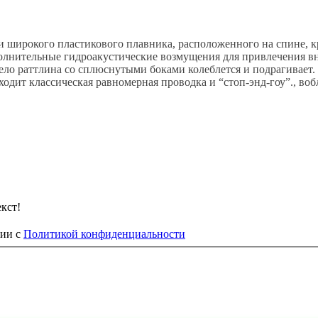
о и широкого пластикового плавника, расположенного на спине,
ополнительные гидроакустические возмущения для привлечения 
ло раттлина со сплюснутыми боками колеблется и подрагивает.
одит классическая равномерная проводка и “стоп-энд-гоу”., во
кст!
вии с
Политикой конфиденциальности