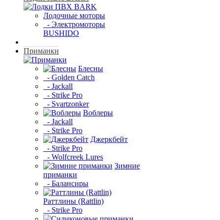
Лодочные моторы
- Электромоторы
BUSHIDO
Приманки
Блесны
- Golden Catch
- Jackall
- Strike Pro
- Svartzonker
Воблеры
- Jackall
- Strike Pro
Джеркбейт
- Strike Pro
- Wolfcreek Lures
Зимние
приманки
- Балансиры
Раттлины (Rattlin)
- Strike Pro