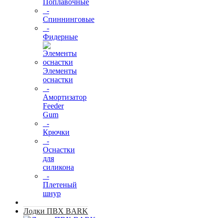
Поплавочные
-
Спиннинговые
-
Фидерные
Элементы
оснастки
-
Амортизатор
Feeder
Gum
-
Крючки
-
Оснастки
для
силикона
-
Плетеный
шнур
Лодки ПВХ BARK