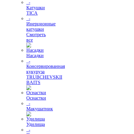
-
Катушки
TICA
-
Инерционные
катушки
Смотреть
все
Насадки
-
Консервированная
кукуруза
TRUBCHEVSKII
BAITS
Оснастки
-
Макушатник
Удилища
-