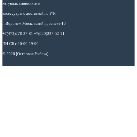
катушки, спиннинги и
аксессуары с доставкой по РФ.
г. Воронеж Московский проспект-10
+7(473)278-37-81 +7(920)227-52-11
ПН-СБ с 10:00-19:00
© 2026 [Островок Рыбака]