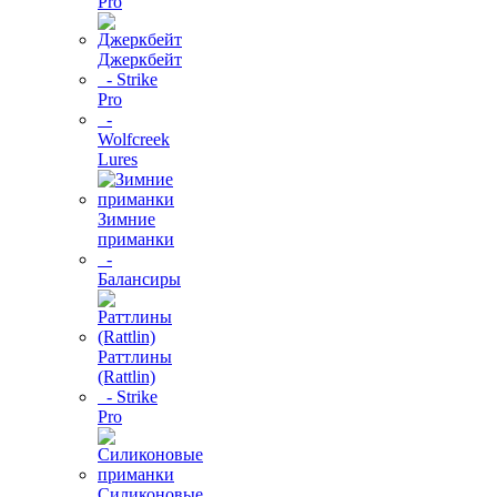
Pro
Джеркбейт
- Strike
Pro
-
Wolfcreek
Lures
Зимние
приманки
-
Балансиры
Раттлины
(Rattlin)
- Strike
Pro
Силиконовые