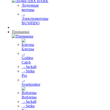
Лодочные
моторы
-
Электромоторы
BUSHIDO
Приманки
Блесны
-
Golden
Catch
- Jackall
- Strike
Pro
-
Svartzonker
Воблеры
- Jackall
- Strike