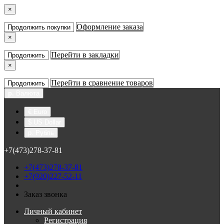
×
Оформление заказа
Продолжить покупки
×
Перейти в закладки
Продолжить
×
Перейти в сравнение товаров
Продолжить
р.
Валюта
€ Euro
$ US Dollar
р. Рубль
+7(473)278-37-81
+7(473)278-37-81
+7(920)227-52-11
Заказ звонка
Личный кабинет
Регистрация