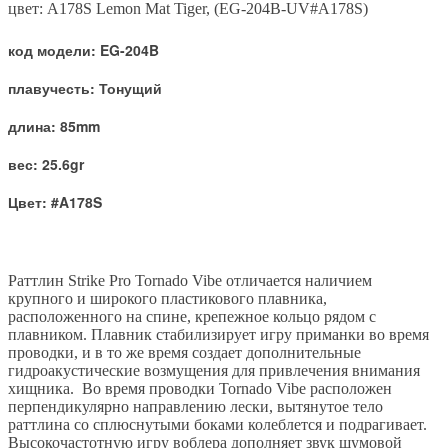
цвет
: A178S Lemon Mat Tiger, (EG-204B-UV#A178S)
код модели: EG-204B
плавучесть: Тонущий
длина: 85mm
вес: 25.6gr
Цвет: #A178S
Раттлин Strike Pro Tornado Vibe отличается наличием
крупного и широкого пластикового плавника,
расположенного на спине, крепежное кольцо рядом с
плавником. Плавник стабилизирует игру приманки во время
проводки, и в то же время создает дополнительные
гидроакустические возмущения для привлечения внимания
хищника. Во время проводки Tornado Vibe расположен
перпендикулярно направлению лески, вытянутое тело
раттлина со сплюснутыми боками колеблется и подрагивает.
Высокочастотную игру воблера дополняет звук шумовой