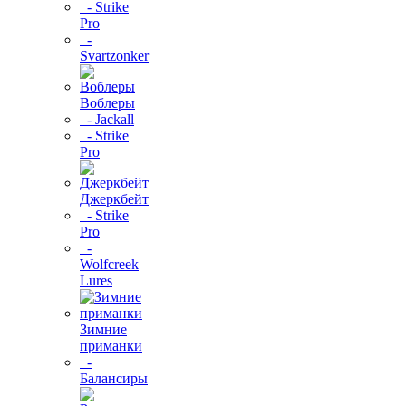
- Strike
Pro
-
Svartzonker
Воблеры
- Jackall
- Strike
Pro
Джеркбейт
- Strike
Pro
-
Wolfcreek
Lures
Зимние
приманки
-
Балансиры