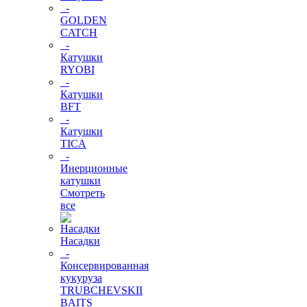
-
GOLDEN
CATCH
-
Катушки
RYOBI
-
Катушки
BFT
-
Катушки
TICA
-
Инерционные
катушки
Смотреть
все
Насадки
-
Консервированная
кукуруза
TRUBCHEVSKII
BAITS