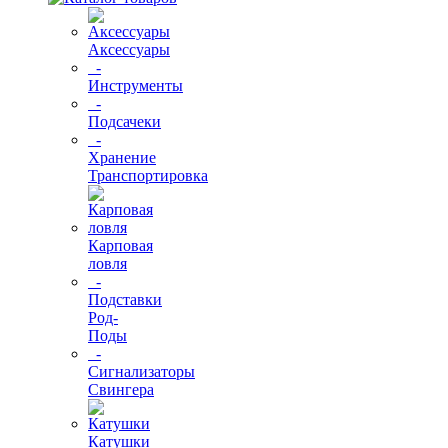
Аксессуары
-
Инструменты
-
Подсачеки
-
Хранение
Транспортировка
Карповая
ловля
-
Подставки
Род-
Поды
-
Сигнализаторы
Свингера
Катушки