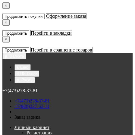
×
Оформление заказа
Продолжить покупки
×
Перейти в закладки
Продолжить
×
Перейти в сравнение товаров
Продолжить
р.
Валюта
€ Euro
$ US Dollar
р. Рубль
+7(473)278-37-81
+7(473)278-37-81
+7(920)227-52-11
Заказ звонка
Личный кабинет
Регистрация