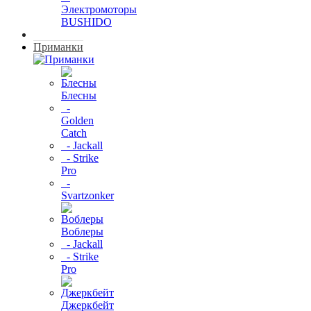
Электромоторы
BUSHIDO
Приманки
Блесны
-
Golden
Catch
- Jackall
- Strike
Pro
-
Svartzonker
Воблеры
- Jackall
- Strike
Pro
Джеркбейт