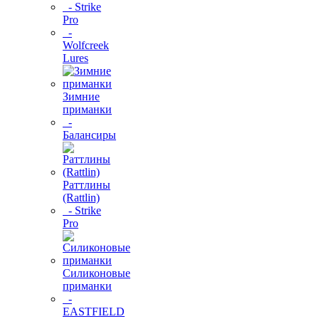
- Strike
Pro
-
Wolfcreek
Lures
Зимние
приманки
-
Балансиры
Раттлины
(Rattlin)
- Strike
Pro
Силиконовые
приманки
-
EASTFIELD