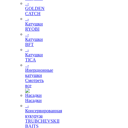
-
GOLDEN
CATCH
-
Катушки
RYOBI
-
Катушки
BFT
-
Катушки
TICA
-
Инерционные
катушки
Смотреть
все
Насадки
-
Консервированная
кукуруза
TRUBCHEVSKII
BAITS