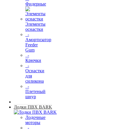
Фидерные
Элементы
оснастки
-
Амортизатор
Feeder
Gum
-
Крючки
-
Оснастки
для
силикона
-
Плетеный
шнур
Лодки ПВХ BARK
Лодочные
моторы
-