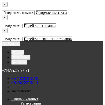
×
Оформление заказа
Продолжить покупки
×
Перейти в закладки
Продолжить
×
Перейти в сравнение товаров
Продолжить
р.
Валюта
€ Euro
$ US Dollar
р. Рубль
+7(473)278-37-81
+7(473)278-37-81
+7(920)227-52-11
Заказ звонка
Личный кабинет
Регистрация