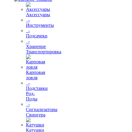
Аксессуары
-
Инструменты
-
Подсачеки
-
Хранение
Транспортировка
Карповая
ловля
-
Подставки
Род-
Поды
-
Сигнализаторы
Свингера
Катушки