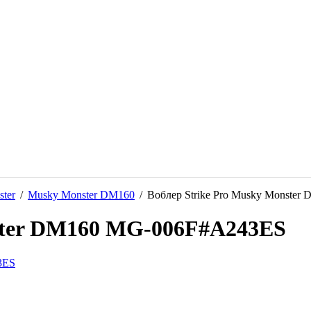
ter
/
Musky Monster DM160
/
Воблер Strike Pro Musky Monste
nster DM160 MG-006F#A243ES