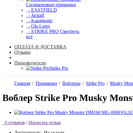
Силиконовые приманки
- EASTFIELD
- Jackall
- Kanalgratis
- Ola Lures
- STRIKE PRO
Смотреть
все
ОПЛАТА И ДОСТАВКА
Отзывы
Производители
Strike Pro
Главная
/
Приманки
/
Воблеры
/
Strike Pro
/
Musky Mons
Воблер Strike Pro Musky Mo
0 отзывов
/
Написать отзыв
Доступность:
На складе