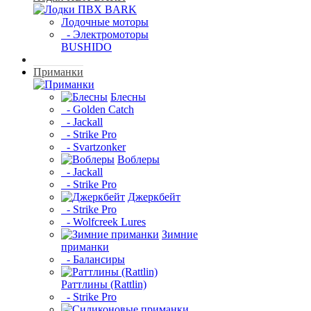
Лодочные моторы
- Электромоторы
BUSHIDO
Приманки
Блесны
- Golden Catch
- Jackall
- Strike Pro
- Svartzonker
Воблеры
- Jackall
- Strike Pro
Джеркбейт
- Strike Pro
- Wolfcreek Lures
Зимние
приманки
- Балансиры
Раттлины (Rattlin)
- Strike Pro