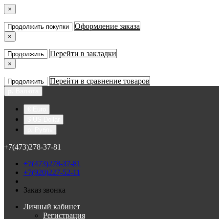
×
Оформление заказа
Продолжить покупки
×
Перейти в закладки
Продолжить
×
Перейти в сравнение товаров
Продолжить
р.
Валюта
€ Euro
$ US Dollar
р. Рубль
+7(473)278-37-81
+7(473)278-37-81
+7(920)227-52-11
Заказ звонка
Личный кабинет
Регистрация