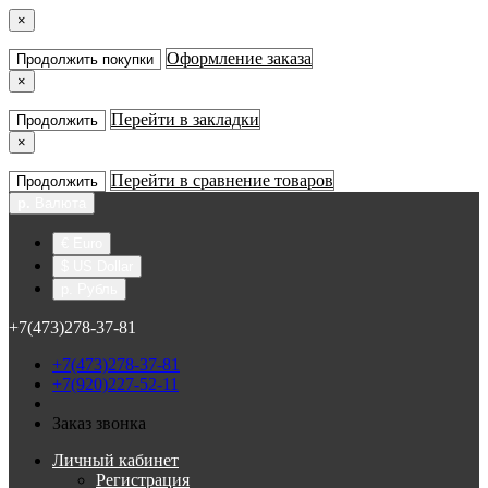
×
Оформление заказа
Продолжить покупки
×
Перейти в закладки
Продолжить
×
Перейти в сравнение товаров
Продолжить
р.
Валюта
€ Euro
$ US Dollar
р. Рубль
+7(473)278-37-81
+7(473)278-37-81
+7(920)227-52-11
Заказ звонка
Личный кабинет
Регистрация