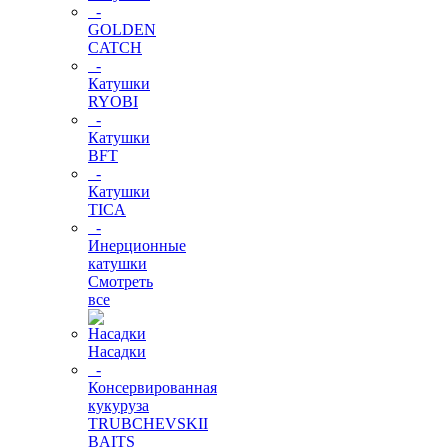
-
GOLDEN
CATCH
-
Катушки
RYOBI
-
Катушки
BFT
-
Катушки
TICA
-
Инерционные
катушки
Смотреть
все
Насадки
-
Консервированная
кукуруза
TRUBCHEVSKII
BAITS