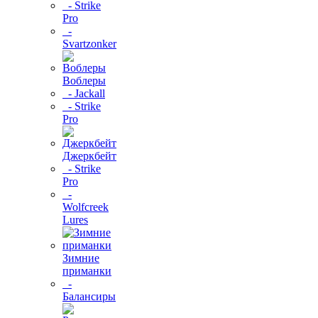
- Strike
Pro
-
Svartzonker
Воблеры
- Jackall
- Strike
Pro
Джеркбейт
- Strike
Pro
-
Wolfcreek
Lures
Зимние
приманки
-
Балансиры