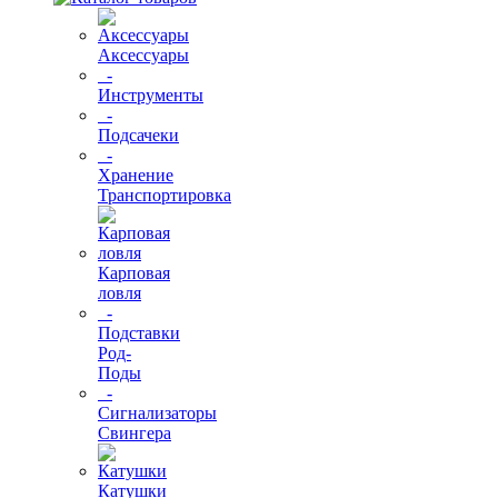
Аксессуары
-
Инструменты
-
Подсачеки
-
Хранение
Транспортировка
Карповая
ловля
-
Подставки
Род-
Поды
-
Сигнализаторы
Свингера
Катушки