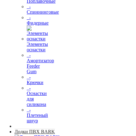
Поплавочные
-
Спиннинговые
-
Фидерные
Элементы
оснастки
-
Амортизатор
Feeder
Gum
-
Крючки
-
Оснастки
для
силикона
-
Плетеный
шнур
Лодки ПВХ BARK