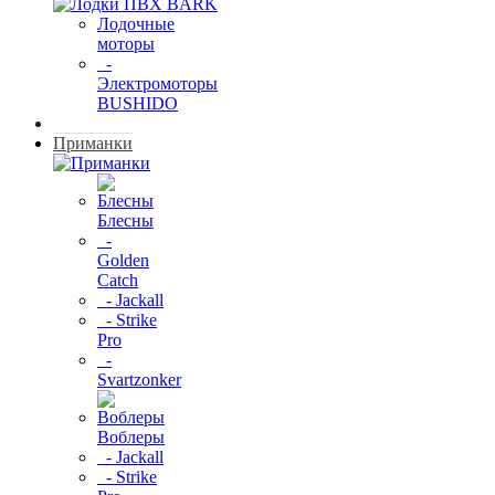
Лодочные
моторы
-
Электромоторы
BUSHIDO
Приманки
Блесны
-
Golden
Catch
- Jackall
- Strike
Pro
-
Svartzonker
Воблеры
- Jackall
- Strike