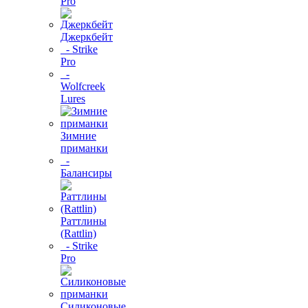
Pro
Джеркбейт
- Strike
Pro
-
Wolfcreek
Lures
Зимние
приманки
-
Балансиры
Раттлины
(Rattlin)
- Strike
Pro
Силиконовые