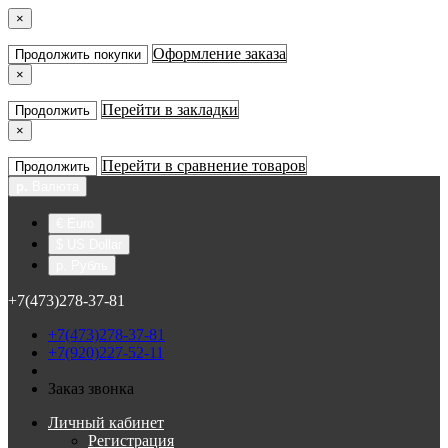
×
Оформление заказа
Продолжить покупки
×
Перейти в закладки
Продолжить
×
Перейти в сравнение товаров
Продолжить
р.
Валюта
€ Euro
$ US Dollar
р. Рубль
+7(473)278-37-81
+7(473)278-37-81
+7(920)227-52-11
Заказ звонка
Личный кабинет
Регистрация