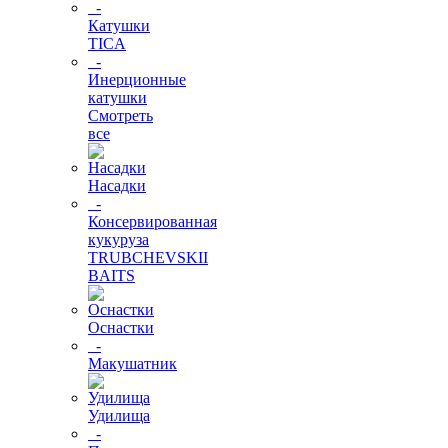
-
Катушки
TICA
-
Инерционные
катушки
Смотреть
все
Насадки
-
Консервированная
кукуруза
TRUBCHEVSKII
BAITS
Оснастки
-
Макушатник
Удилища
-