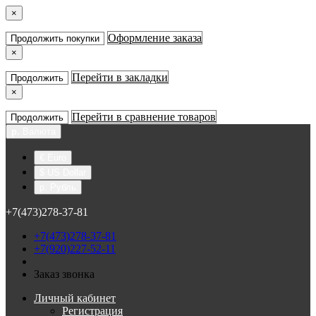
×
Оформление заказа
Продолжить покупки
×
Перейти в закладки
Продолжить
×
Перейти в сравнение товаров
Продолжить
р.
Валюта
€ Euro
$ US Dollar
р. Рубль
+7(473)278-37-81
+7(473)278-37-81
+7(920)227-52-11
Заказ звонка
Личный кабинет
Регистрация