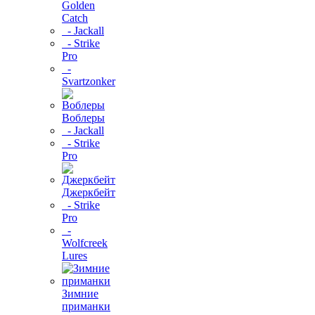
Golden
Catch
- Jackall
- Strike
Pro
-
Svartzonker
Воблеры
- Jackall
- Strike
Pro
Джеркбейт
- Strike
Pro
-
Wolfcreek
Lures
Зимние
приманки