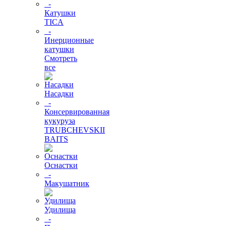
-
Катушки
TICA
-
Инерционные
катушки
Смотреть
все
Насадки
-
Консервированная
кукуруза
TRUBCHEVSKII
BAITS
Оснастки
-
Макушатник
Удилища
-