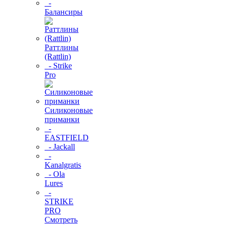
-
Балансиры
Раттлины
(Rattlin)
- Strike
Pro
Силиконовые
приманки
-
EASTFIELD
- Jackall
-
Kanalgratis
- Ola
Lures
-
STRIKE
PRO
Смотреть