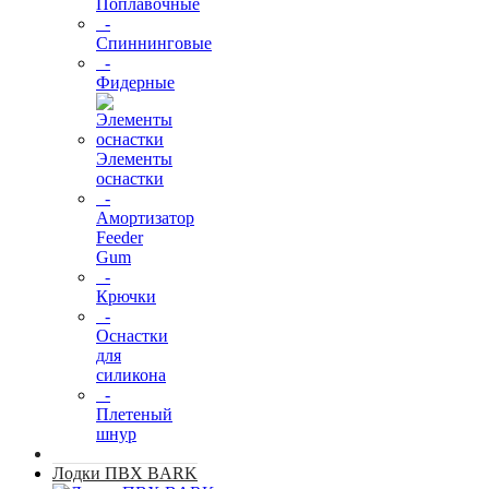
Поплавочные
-
Спиннинговые
-
Фидерные
Элементы
оснастки
-
Амортизатор
Feeder
Gum
-
Крючки
-
Оснастки
для
силикона
-
Плетеный
шнур
Лодки ПВХ BARK