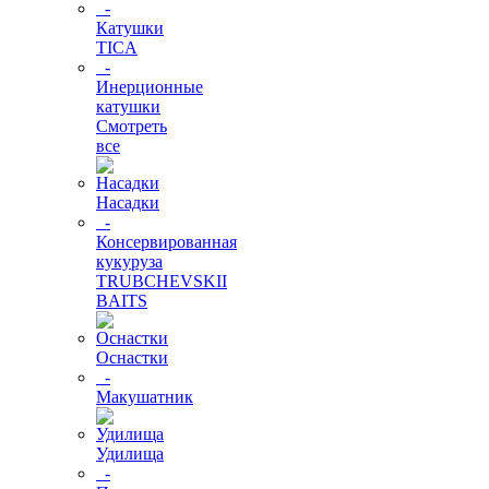
-
Катушки
TICA
-
Инерционные
катушки
Смотреть
все
Насадки
-
Консервированная
кукуруза
TRUBCHEVSKII
BAITS
Оснастки
-
Макушатник
Удилища
-