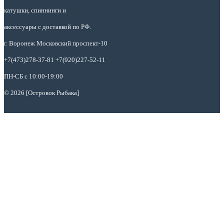
катушки, спиннинги и
аксессуары с доставкой по РФ.
г. Воронеж Московский проспект-10
+7(473)278-37-81 +7(920)227-52-11
ПН-СБ с 10:00-19:00
© 2026 [Островок Рыбака]