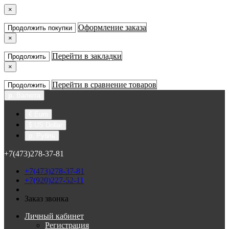
×
Оформление заказа
Продолжить покупки
×
Перейти в закладки
Продолжить
×
Перейти в сравнение товаров
Продолжить
р.
Валюта
€ Euro
$ US Dollar
р. Рубль
+7(473)278-37-81
+7(473)278-37-81
+7(920)227-52-11
Заказ звонка
Личный кабинет
Регистрация