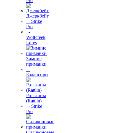
Pro
Джеркбейт
- Strike
Pro
-
Wolfcreek
Lures
Зимние
приманки
-
Балансиры
Раттлины
(Rattlin)
- Strike
Pro
Силиконовые