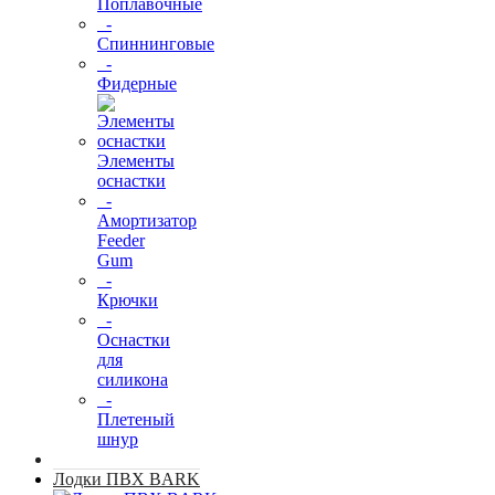
Поплавочные
-
Спиннинговые
-
Фидерные
Элементы
оснастки
-
Амортизатор
Feeder
Gum
-
Крючки
-
Оснастки
для
силикона
-
Плетеный
шнур
Лодки ПВХ BARK