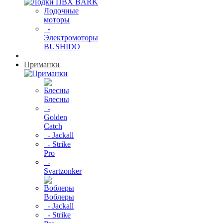
Лодочные
моторы
-
Электромоторы
BUSHIDO
Приманки
Блесны
-
Golden
Catch
- Jackall
- Strike
Pro
-
Svartzonker
Воблеры
- Jackall
- Strike