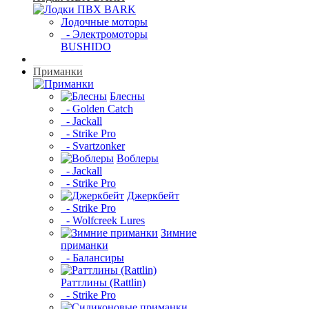
Лодочные моторы
- Электромоторы
BUSHIDO
Приманки
Блесны
- Golden Catch
- Jackall
- Strike Pro
- Svartzonker
Воблеры
- Jackall
- Strike Pro
Джеркбейт
- Strike Pro
- Wolfcreek Lures
Зимние
приманки
- Балансиры
Раттлины (Rattlin)
- Strike Pro