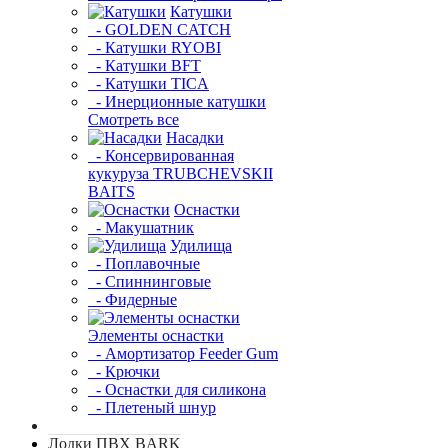
Катушки
- GOLDEN CATCH
- Катушки RYOBI
- Катушки BFT
- Катушки TICA
- Инерционные катушки
Смотреть все
Насадки
- Консервированная
кукуруза TRUBCHEVSKII
BAITS
Оснастки
- Макушатник
Удилища
- Поплавочные
- Спиннинговые
- Фидерные
Элементы оснастки
- Амортизатор Feeder Gum
- Крючки
- Оснастки для силикона
- Плетеный шнур
Лодки ПВХ BARK