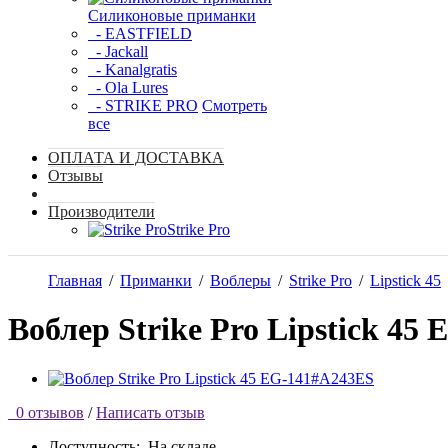
Силиконовые приманки
- EASTFIELD
- Jackall
- Kanalgratis
- Ola Lures
- STRIKE PRO
Смотреть
все
ОПЛАТА И ДОСТАВКА
Отзывы
Производители
Strike Pro
Главная
/
Приманки
/
Воблеры
/
Strike Pro
/
Lipstick 45
Воблер Strike Pro Lipstick 45
0 отзывов
/
Написать отзыв
Доступность:
На складе