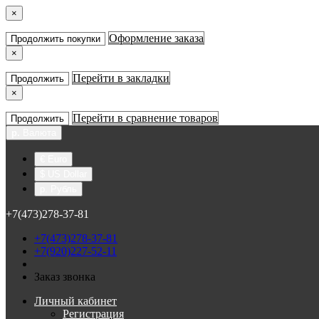
×
Оформление заказа
Продолжить покупки
×
Перейти в закладки
Продолжить
×
Перейти в сравнение товаров
Продолжить
р.
Валюта
€ Euro
$ US Dollar
р. Рубль
+7(473)278-37-81
+7(473)278-37-81
+7(920)227-52-11
Заказ звонка
Личный кабинет
Регистрация