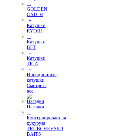
-
GOLDEN
CATCH
-
Катушки
RYOBI
-
Катушки
BFT
-
Катушки
TICA
-
Инерционные
катушки
Смотреть
все
Насадки
-
Консервированная
кукуруза
TRUBCHEVSKII
BAITS