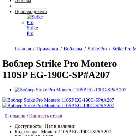
Отзывы
Производители
Strike
Pro
Главная
/
Приманки
/
Воблеры
/
Strike Pro
/
Strike Pro 
Воблер Strike Pro Montero
110SP EG-190C-SP#A207
0 отзывов
/
Написать отзыв
Доступность:
Нет в наличии
Код товара:
Montero 110SP EG-190C-SP#A207