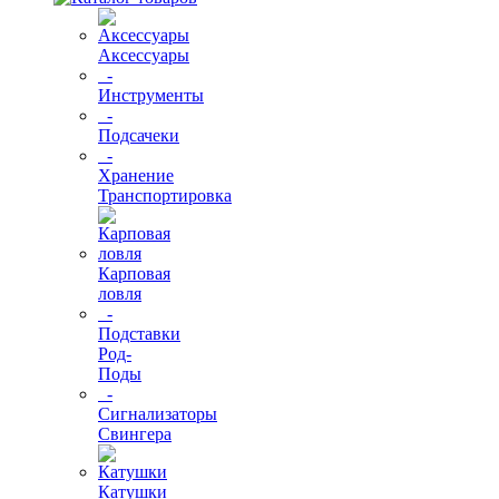
Аксессуары
-
Инструменты
-
Подсачеки
-
Хранение
Транспортировка
Карповая
ловля
-
Подставки
Род-
Поды
-
Сигнализаторы
Свингера
Катушки