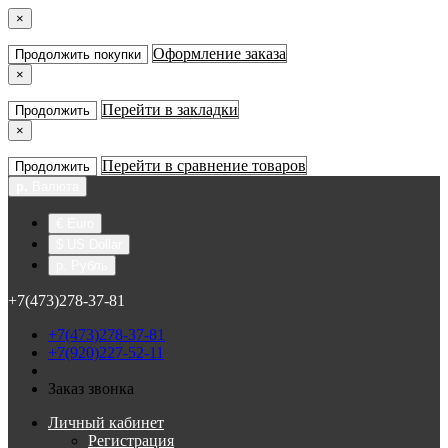
×
Оформление заказа
Продолжить покупки
×
Перейти в закладки
Продолжить
×
Перейти в сравнение товаров
Продолжить
р.
Валюта
€ Euro
$ US Dollar
р. Рубль
+7(473)278-37-81
+7(473)278-37-81
+7(920)227-52-11
Заказ звонка
Личный кабинет
Регистрация