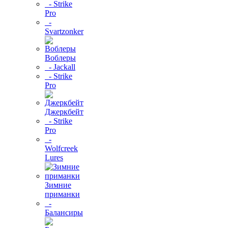
- Strike
Pro
-
Svartzonker
Воблеры
- Jackall
- Strike
Pro
Джеркбейт
- Strike
Pro
-
Wolfcreek
Lures
Зимние
приманки
-
Балансиры