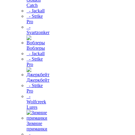
Catch
- Jackall
- Strike
Pro
-
Svartzonker
Воблеры
- Jackall
- Strike
Pro
Джеркбейт
- Strike
Pro
-
Wolfcreek
Lures
Зимние
приманки
-