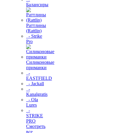
Балансиры
Раттлины
(Rattlin)
- Strike
Pro
Силиконовые
приманки
-
EASTFIELD
- Jackall
-
Kanalgratis
- Ola
Lures
-
STRIKE
PRO
Смотреть
все