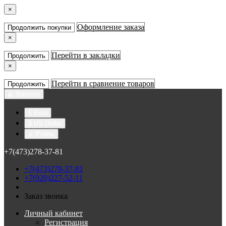
×
Оформление заказа
Продолжить покупки
×
Перейти в закладки
Продолжить
×
Перейти в сравнение товаров
Продолжить
р.
Валюта
€ Euro
$ US Dollar
р. Рубль
+7(473)278-37-81
+7(473)278-37-81
+7(920)227-52-11
Заказ звонка
Личный кабинет
Регистрация