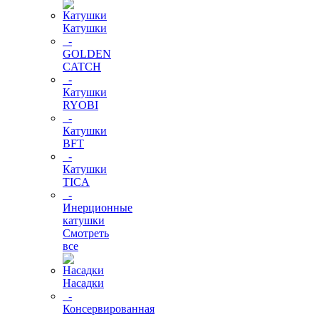
Катушки
-
GOLDEN
CATCH
-
Катушки
RYOBI
-
Катушки
BFT
-
Катушки
TICA
-
Инерционные
катушки
Смотреть
все
Насадки
-
Консервированная