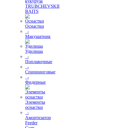
кукуруза
TRUBCHEVSKII
BAITS
Оснастки
-
Макушатник
Удилища
-
Поплавочные
-
Спиннинговые
-
Фидерные
Элементы
оснастки
-
Амортизатор
Feeder
Gum