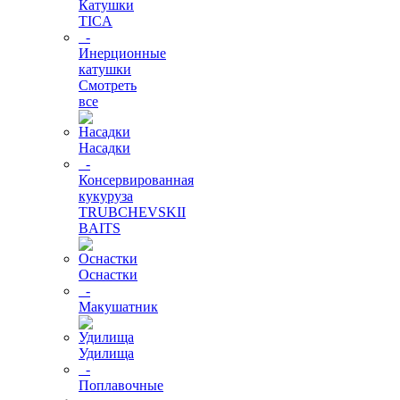
Катушки
TICA
-
Инерционные
катушки
Смотреть
все
Насадки
-
Консервированная
кукуруза
TRUBCHEVSKII
BAITS
Оснастки
-
Макушатник
Удилища
-
Поплавочные