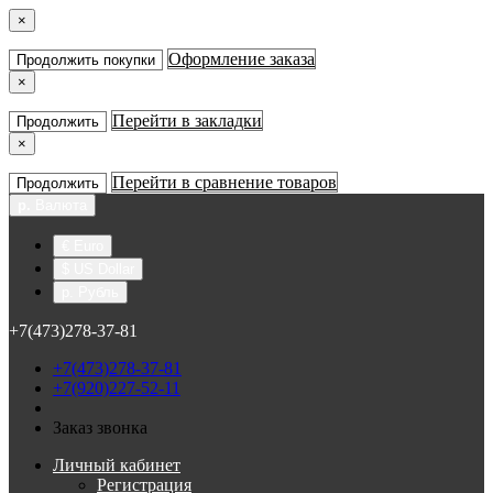
×
Оформление заказа
Продолжить покупки
×
Перейти в закладки
Продолжить
×
Перейти в сравнение товаров
Продолжить
р.
Валюта
€ Euro
$ US Dollar
р. Рубль
+7(473)278-37-81
+7(473)278-37-81
+7(920)227-52-11
Заказ звонка
Личный кабинет
Регистрация