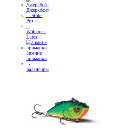
Джеркбейт
- Strike
Pro
-
Wolfcreek
Lures
Зимние
приманки
-
Балансиры