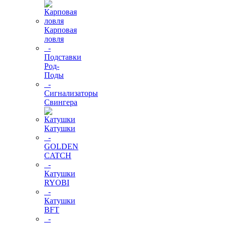
Карповая
ловля
-
Подставки
Род-
Поды
-
Сигнализаторы
Свингера
Катушки
-
GOLDEN
CATCH
-
Катушки
RYOBI
-
Катушки
BFT
-