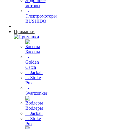
Лодочные
моторы
-
Электромоторы
BUSHIDO
Приманки
Блесны
-
Golden
Catch
- Jackall
- Strike
Pro
-
Svartzonker
Воблеры
- Jackall
- Strike
Pro