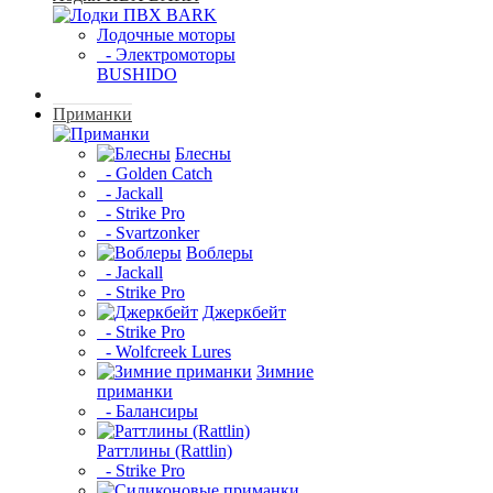
Лодочные моторы
- Электромоторы
BUSHIDO
Приманки
Блесны
- Golden Catch
- Jackall
- Strike Pro
- Svartzonker
Воблеры
- Jackall
- Strike Pro
Джеркбейт
- Strike Pro
- Wolfcreek Lures
Зимние
приманки
- Балансиры
Раттлины (Rattlin)
- Strike Pro