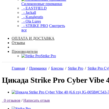
Силиконовые приманки
- EASTFIELD
- Jackall
- Kanalgratis
- Ola Lures
- STRIKE PRO
Смотреть
все
ОПЛАТА И ДОСТАВКА
Отзывы
Производители
Strike Pro
Главная
/
Приманки
/
Блесны
/
Strike Pro
/
Strike Pro Cy
Цикада Strike Pro Cyber Vibe 
0 отзывов
/
Написать отзыв