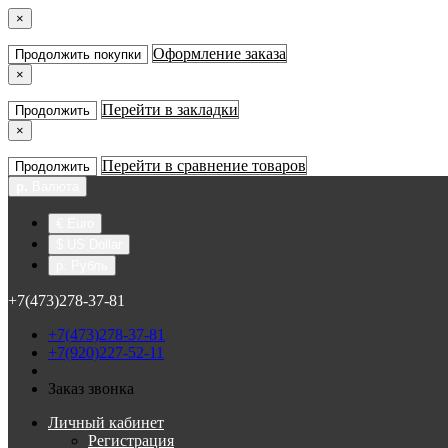
×
Оформление заказа
Продолжить покупки
×
Перейти в закладки
Продолжить
×
Перейти в сравнение товаров
Продолжить
р.
Валюта
€ Euro
$ US Dollar
р. Рубль
+7(473)278-37-81
+7(473)278-37-81
+7(920)227-52-11
Заказ звонка
Личный кабинет
Регистрация