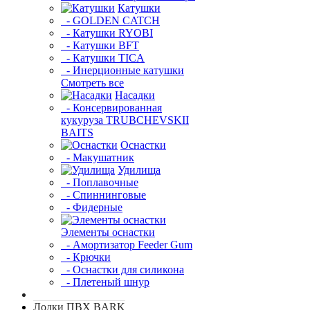
Катушки
- GOLDEN CATCH
- Катушки RYOBI
- Катушки BFT
- Катушки TICA
- Инерционные катушки
Смотреть все
Насадки
- Консервированная
кукуруза TRUBCHEVSKII
BAITS
Оснастки
- Макушатник
Удилища
- Поплавочные
- Спиннинговые
- Фидерные
Элементы оснастки
- Амортизатор Feeder Gum
- Крючки
- Оснастки для силикона
- Плетеный шнур
Лодки ПВХ BARK