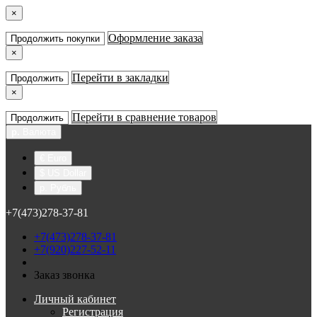
×
Оформление заказа
Продолжить покупки
×
Перейти в закладки
Продолжить
×
Перейти в сравнение товаров
Продолжить
р.
Валюта
€ Euro
$ US Dollar
р. Рубль
+7(473)278-37-81
+7(473)278-37-81
+7(920)227-52-11
Заказ звонка
Личный кабинет
Регистрация