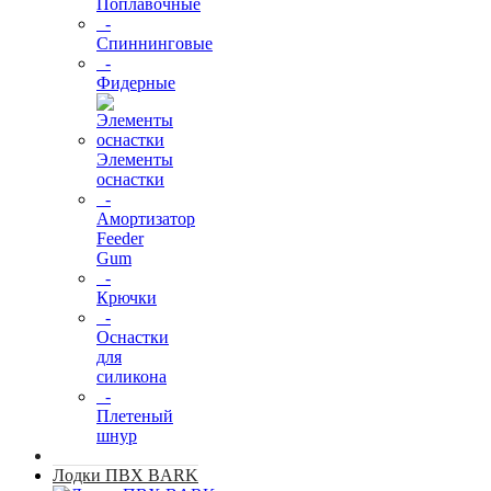
Поплавочные
-
Спиннинговые
-
Фидерные
Элементы
оснастки
-
Амортизатор
Feeder
Gum
-
Крючки
-
Оснастки
для
силикона
-
Плетеный
шнур
Лодки ПВХ BARK