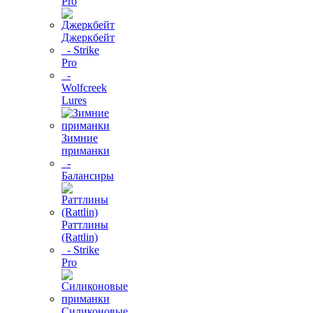
Pro
Джеркбейт
- Strike
Pro
-
Wolfcreek
Lures
Зимние
приманки
-
Балансиры
Раттлины
(Rattlin)
- Strike
Pro
Силиконовые