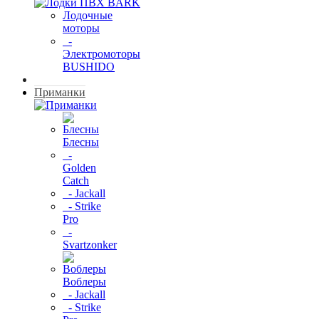
Лодочные
моторы
-
Электромоторы
BUSHIDO
Приманки
Блесны
-
Golden
Catch
- Jackall
- Strike
Pro
-
Svartzonker
Воблеры
- Jackall
- Strike